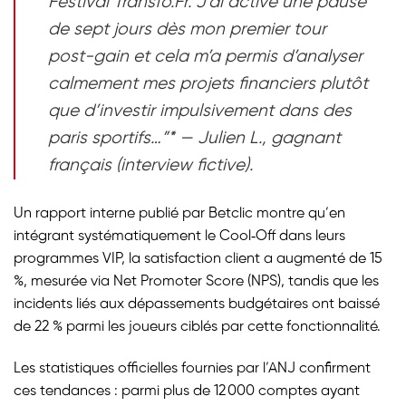
Festival Transfo.Fr. J’ai activé une pause
de sept jours dès mon premier tour
post-gain et cela m’a permis d’analyser
calmement mes projets financiers plutôt
que d’investir impulsivement dans des
paris sportifs…
”* — Julien L., gagnant
français (interview fictive).
Un rapport interne publié par Betclic montre qu’en
intégrant systématiquement le Cool‑Off dans leurs
programmes VIP, la satisfaction client a augmenté de 15
%, mesurée via Net Promoter Score (NPS), tandis que les
incidents liés aux dépassements budgétaires ont baissé
de 22 % parmi les joueurs ciblés par cette fonctionnalité.
Les statistiques officielles fournies par l’ANJ confirment
ces tendances : parmi plus de 12 000 comptes ayant