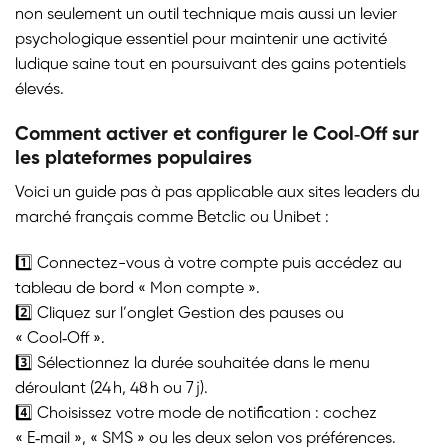
non seulement un outil technique mais aussi un levier
psychologique essentiel pour maintenir une activité
ludique saine tout en poursuivant des gains potentiels
élevés.
Comment activer et configurer le Cool‑Off sur
les plateformes populaires
Voici un guide pas à pas applicable aux sites leaders du
marché français comme Betclic ou Unibet :
1️⃣ Connectez-vous à votre compte puis accédez au
tableau de bord « Mon compte ».
2️⃣ Cliquez sur l’onglet Gestion des pauses ou
« Cool‑Off ».
3️⃣ Sélectionnez la durée souhaitée dans le menu
déroulant (24 h, 48 h ou 7 j).
4️⃣ Choisissez votre mode de notification : cochez
« E‑mail », « SMS » ou les deux selon vos préférences.