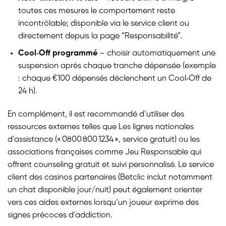
toutes ces mesures le comportement reste
incontrôlable; disponible via le service client ou
directement depuis la page “Responsabilité”.
Cool‑Off programmé
– choisir automatiquement une
suspension après chaque tranche dépensée (exemple
: chaque €100 dépensés déclenchent un Cool‑Off de
24 h).
En complément, il est recommandé d’utiliser des
ressources externes telles que Les lignes nationales
d’assistance (« 0800 800 1234 », service gratuit) ou les
associations françaises comme Jeu Responsable qui
offrent counseling gratuit et suivi personnalisé. Le service
client des casinos partenaires (Betclic inclut notamment
un chat disponible jour/nuit) peut également orienter
vers ces aides externes lorsqu’un joueur exprime des
signes précoces d’addiction.