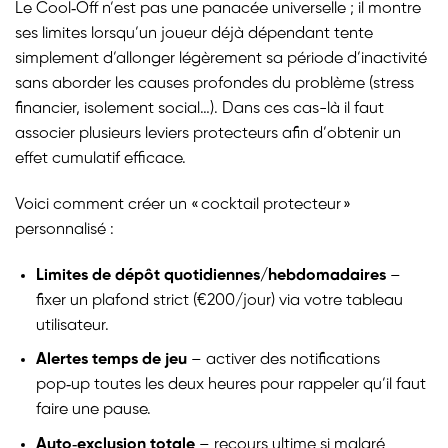
Le Cool‑Off n’est pas une panacée universelle ; il montre
ses limites lorsqu’un joueur déjà dépendant tente
simplement d’allonger légèrement sa période d’inactivité
sans aborder les causes profondes du problème (stress
financier, isolement social…). Dans ces cas-là il faut
associer plusieurs leviers protecteurs afin d’obtenir un
effet cumulatif efficace.
Voici comment créer un « cocktail protecteur »
personnalisé :
Limites de dépôt quotidiennes/hebdomadaires
–
fixer un plafond strict (€200/jour) via votre tableau
utilisateur.
Alertes temps de jeu
– activer des notifications
pop‑up toutes les deux heures pour rappeler qu’il faut
faire une pause.
Auto‑exclusion totale
– recours ultime si malgré