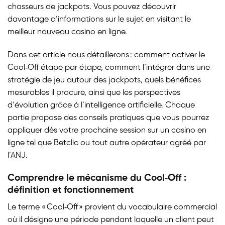
chasseurs de jackpots. Vous pouvez découvrir
davantage d’informations sur le sujet en visitant le
meilleur nouveau casino en ligne
.
Dans cet article nous détaillerons : comment activer le
Cool‑Off étape par étape, comment l’intégrer dans une
stratégie de jeu autour des jackpots, quels bénéfices
mesurables il procure, ainsi que les perspectives
d’évolution grâce à l’intelligence artificielle. Chaque
partie propose des conseils pratiques que vous pourrez
appliquer dès votre prochaine session sur un casino en
ligne tel que Betclic ou tout autre opérateur agréé par
l’ANJ.
Comprendre le mécanisme du Cool‑Off :
définition et fonctionnement
Le terme « Cool‑Off » provient du vocabulaire commercial
où il désigne une période pendant laquelle un client peut