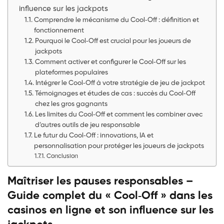
influence sur les jackpots
Comprendre le mécanisme du Cool‑Off : définition et
fonctionnement
Pourquoi le Cool‑Off est crucial pour les joueurs de
jackpots
Comment activer et configurer le Cool‑Off sur les
plateformes populaires
Intégrer le Cool‑Off à votre stratégie de jeu de jackpot
Témoignages et études de cas : succès du Cool‑Off
chez les gros gagnants
Les limites du Cool‑Off et comment les combiner avec
d’autres outils de jeu responsable
Le futur du Cool‑Off : innovations, IA et
personnalisation pour protéger les joueurs de jackpots
Conclusion
Maîtriser les pauses responsables –
Guide complet du « Cool‑Off » dans les
casinos en ligne et son influence sur les