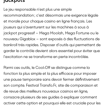
jackpots
Le jeu responsable n’est plus une simple
recommandation ; c’est désormais une exigence légale
et morale pour chaque casino en ligne français. Les
joueurs qui s’aventurent sur les machines à sous à
jackpot progressif – Mega Moolah, Mega Fortune ou le
nouveau Gigablox – sont exposés à des fluctuations de
bankroll très rapides. Disposer d’outils qui permettent de
garder le contrôle devient alors essentiel pour éviter que
l’excitation ne se transforme en perte incontrôlée.
Parmi ces outils, le Cool‑Off se distingue comme la
fonction la plus simple et la plus efficace pour imposer
une pause temporaire sans devoir fermer définitivement
son compte. Festival Transfo.Fr, site de comparaison et
de revue des meilleurs nouveaux casinos en ligne,
consacre plusieurs de ses guides à expliquer comment
activer cette option et pourquoi elle est cruciale pour les