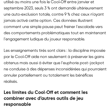
utilisé au moins une fois le Cool‑Off entre janvier et
septembre 2023, seuls 3 % ont demandé ultérieurement
une auto‑exclusion totale, contre 9 % chez ceux n’ayant
jamais activé cette option. Ces données illustrent
comment une simple pause peut freiner l’escalade vers
des comportements problématiques tout en maintenant
l’engagement ludique du joueur responsable.
Les enseignements tirés sont clairs : la discipline imposée
par le Cool‑Off aide non seulement à préserver les gains
obtenus mais aussi à éviter que l’euphorie post-jackpot
ne conduise à des dépenses inconsidérées qui pourraient
annuler partiellement ou totalement les bénéfices
réalisés.
Les limites du Cool‑Off et comment les
combiner avec d’autres outils de jeu
responsable