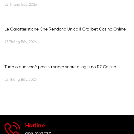
28 Tháng Bảy, 2026
Le Caratteristiche Che Rendono Unico il Grailbet Casino Online
23 Tháng Bảy, 2026
Tudo o que você precisa saber sobre o login no R7 Casino
23 Tháng Bảy, 2026
Hotline