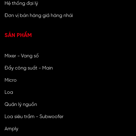
Hệ thống đại lý
Đơn vị bán hàng giả hàng nhái
SẢN PHẨM
Mixer - Vang số
Đẩy công suất - Main
Micro
Loa
Quản lý nguồn
Loa siêu trầm - Subwoofer
Amply