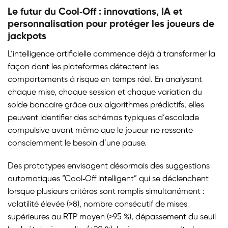
Le futur du Cool‑Off : innovations, IA et
personnalisation pour protéger les joueurs de
jackpots
L’intelligence artificielle commence déjà à transformer la
façon dont les plateformes détectent les
comportements à risque en temps réel. En analysant
chaque mise, chaque session et chaque variation du
solde bancaire grâce aux algorithmes prédictifs, elles
peuvent identifier des schémas typiques d’escalade
compulsive avant même que le joueur ne ressente
consciemment le besoin d’une pause.
Des prototypes envisagent désormais des suggestions
automatiques “Cool‑Off intelligent” qui se déclenchent
lorsque plusieurs critères sont remplis simultanément :
volatilité élevée (>8), nombre consécutif de mises
supérieures au RTP moyen (>95 %), dépassement du seuil