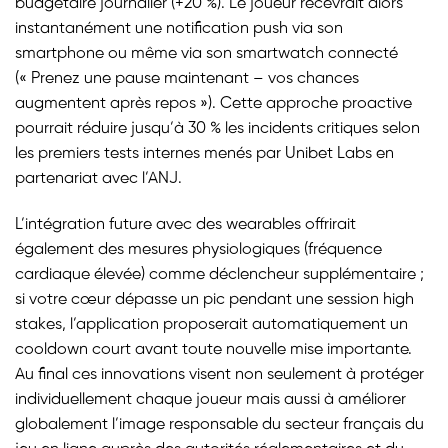
budgétaire journalier (+20 %). Le joueur recevrait alors
instantanément une notification push via son
smartphone ou même via son smartwatch connecté
(« Prenez une pause maintenant – vos chances
augmentent après repos »). Cette approche proactive
pourrait réduire jusqu’à 30 % les incidents critiques selon
les premiers tests internes menés par Unibet Labs en
partenariat avec l’ANJ.
L’intégration future avec des wearables offrirait
également des mesures physiologiques (fréquence
cardiaque élevée) comme déclencheur supplémentaire ;
si votre cœur dépasse un pic pendant une session high
stakes, l’application proposerait automatiquement un
cooldown court avant toute nouvelle mise importante.
Au final ces innovations visent non seulement à protéger
individuellement chaque joueur mais aussi à améliorer
globalement l’image responsable du secteur français du