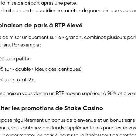
 la mise de départ après une perte.
e limite de perte quotidienne : arrêtez de jouer dès que vous av
inaison de paris à RTP élevé
e de miser uniquement sur le « grand », combinez plusieurs pa
liers. Par exemple :
 € sur « petit ».
 € sur « double » (deux dés identiques).
€ sur « total 12 ».
binaison vous donne un RTP moyen supérieur à 98 % et diversi
oiter les promotions de Stake Casino
ropose régulièrement un bonus de bienvenue et un bonus sans 
nus, vous obtenez des fonds supplémentaires pour tester vos st
ur expérimenter les paris à haut risque (triples) tout en protég