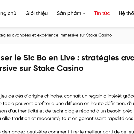
ang chủ
Giới thiệu
Sản phẩm
Tin tức
Hệ thố
tratégies avancées et expérience immersive sur Stake Casino
iser le Sic Bo en Live : stratégies 
sive sur Stake Casino
 jeu de dés d’origine chinoise, connaît un regain d’intérêt grâ
 table peuvent profiter d’une diffusion en haute définition, d’
on d’authenticité et de technologie répond à un besoin précis
 allie tradition et modernité, tout en garantissant rapidité des
 demandez peut‑être comment tirer le meilleur parti de ce jeu ?