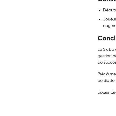
Débuta
Joueur
augmen
Conclu
Le Sic Bo 
gestion d
de succès
Prêt à me
de Sic Bo
Jouez de 