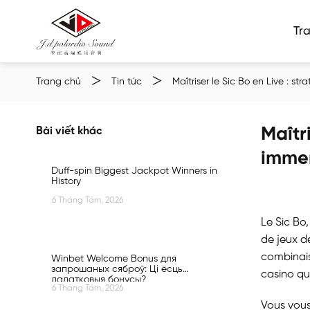
Chuyển
đến
Tr
nội
dung
>
>
Trang chủ
Tin tức
Maîtriser le Sic Bo en Live : s
Maîtr
Bài viết khác
immer
Duff-spin Biggest Jackpot Winners in
History
6 Tháng Tám, 2026
Le Sic Bo,
de jeux de
combinais
Winbet Welcome Bonus для
запрошаных сяброў: Ці ёсць
casino qui
дадатковыя бонусы?
6 Tháng Tám, 2026
Vous vous