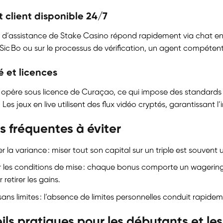
 client disponible 24/7
e d’assistance de Stake Casino répond rapidement via chat en 
 Sic Bo ou sur le processus de vérification, un agent compétent 
é et licences
 opère sous licence de Curaçao, ce qui impose des standards 
 Les jeux en live utilisent des flux vidéo cryptés, garantissant l’
s fréquentes à éviter
r la variance : miser tout son capital sur un triple est souvent
r les conditions de mise : chaque bonus comporte un wagering 
 retirer les gains.
sans limites : l’absence de limites personnelles conduit rapide
ls pratiques pour les débutants et le