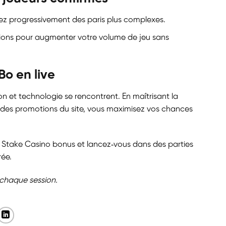
utez progressivement des paris plus complexes.
otions pour augmenter votre volume de jeu sans
Bo en live
on et technologie se rencontrent. En maîtrisant la
t des promotions du site, vous maximisez vos chances
e
Stake Casino bonus
et lancez‑vous dans des parties
rée.
 chaque session.