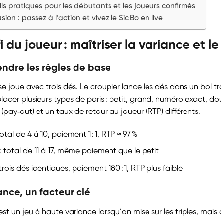
ls pratiques pour les débutants et les joueurs confirmés
sion : passez à l’action et vivez le Sic Bo en live
i du joueur : maîtriser la variance et l
ndre les règles de base
se joue avec trois dés. Le croupier lance les dés dans un bol tr
lacer plusieurs types de paris : petit, grand, numéro exact, do
(pay‑out) et un taux de retour au joueur (RTP) différents.
 total de 4 à 10, paiement 1 : 1, RTP ≈ 97 %
 total de 11 à 17, même paiement que le petit
: trois dés identiques, paiement 180 : 1, RTP plus faible
ance, un facteur clé
est un jeu à haute variance lorsqu’on mise sur les triples, mais à