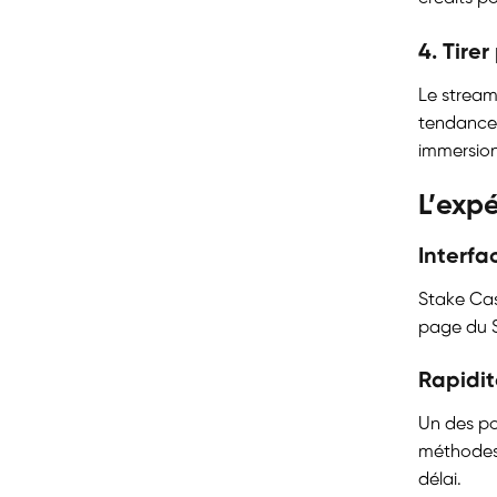
4. Tire
Le stream
tendances
immersion
L’expé
Interfa
Stake Cas
page du S
Rapidit
Un des poi
méthodes, 
délai.