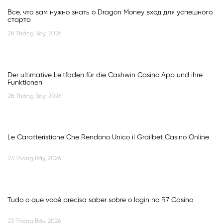
Все, что вам нужно знать о Dragon Money вход для успешного
старта
28 Tháng Bảy, 2026
Der ultimative Leitfaden für die Cashwin Casino App und ihre
Funktionen
28 Tháng Bảy, 2026
Le Caratteristiche Che Rendono Unico il Grailbet Casino Online
23 Tháng Bảy, 2026
Tudo o que você precisa saber sobre o login no R7 Casino
23 Tháng Bảy, 2026