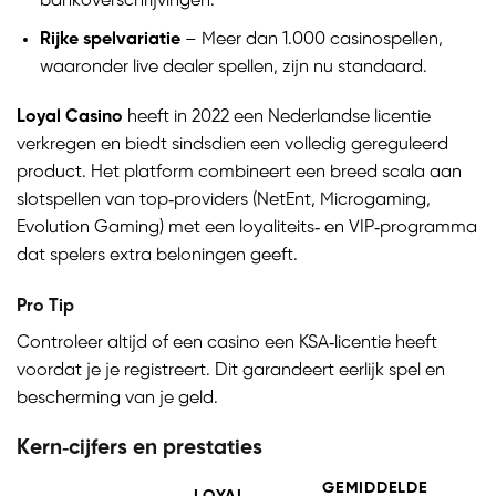
bankoverschrijvingen.
Rijke spelvariatie
– Meer dan 1.000 casinospellen,
waaronder live dealer spellen, zijn nu standaard.
Loyal Casino
heeft in 2022 een Nederlandse licentie
verkregen en biedt sindsdien een volledig gereguleerd
product. Het platform combineert een breed scala aan
slotspellen van top‑providers (NetEnt, Microgaming,
Evolution Gaming) met een loyaliteits‑ en VIP‑programma
dat spelers extra beloningen geeft.
Pro Tip
Controleer altijd of een casino een KSA‑licentie heeft
voordat je je registreert. Dit garandeert eerlijk spel en
bescherming van je geld.
Kern‑cijfers en prestaties
GEMIDDELDE
LOYAL