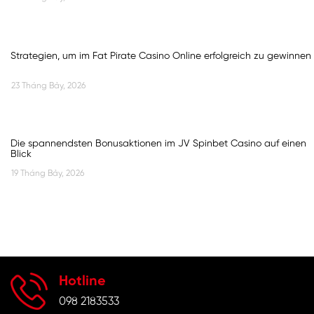
Strategien, um im Fat Pirate Casino Online erfolgreich zu gewinnen
23 Tháng Bảy, 2026
Die spannendsten Bonusaktionen im JV Spinbet Casino auf einen
Blick
19 Tháng Bảy, 2026
Hotline
098 2183533