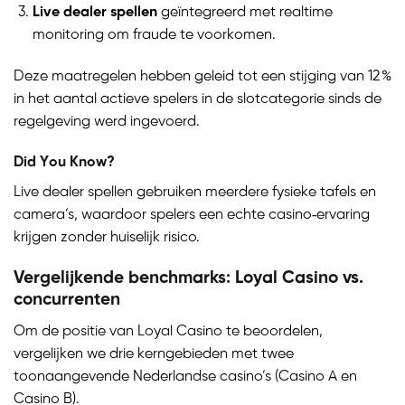
Live dealer spellen
geïntegreerd met realtime
monitoring om fraude te voorkomen.
Deze maatregelen hebben geleid tot een stijging van 12 %
in het aantal actieve spelers in de slotcategorie sinds de
regelgeving werd ingevoerd.
Did You Know?
Live dealer spellen gebruiken meerdere fysieke tafels en
camera’s, waardoor spelers een echte casino‑ervaring
krijgen zonder huiselijk risico.
Vergelijkende benchmarks: Loyal Casino vs.
concurrenten
Om de positie van Loyal Casino te beoordelen,
vergelijken we drie kerngebieden met twee
toonaangevende Nederlandse casino’s (Casino A en
Casino B).