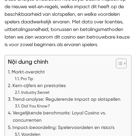
de nieuwe wet‑en‑regels, welke impact dit heeft op de
beschikbaarheid van slotspellen, en welke voordelen
spelers daadwerkelijk ervaren. Met data over licenties,
uitbetalingssnelheid, bonussen en betalingsmethoden
laten we zien waarom dit casino een betrouwbare keuze
is voor zowel beginners als ervaren spelers.
Nội dung chính
Markt‑overzicht
Pro Tip
Kern‑cijfers en prestaties
Industry Secret
Trend‑analyse: Regulerende impact op slotspellen
Did You Know?
Vergelijkende benchmarks: Loyal Casino vs.
concurrenten
Impact‑beoordeling: Spelervoordelen en risico’s
Voordelen