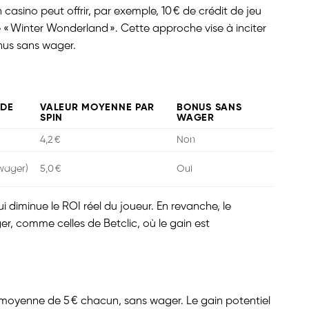
 casino peut offrir, par exemple, 10 € de crédit de jeu
re « Winter Wonderland ». Cette approche vise à inciter
onus sans wager.
 DE
VALEUR MOYENNE PAR
BONUS SANS
SPIN
WAGER
4,2 €
Non
wager)
5,0 €
Oui
 diminue le ROI réel du joueur. En revanche, le
, comme celles de Betclic, où le gain est
r moyenne de 5 € chacun, sans wager. Le gain potentiel