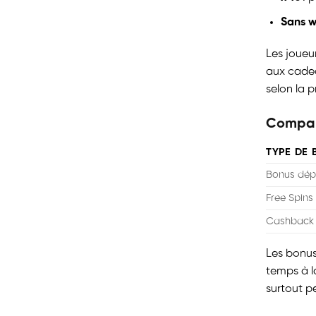
Sans 
Les joueur
aux cadea
selon la 
Compar
TYPE DE 
Bonus dép
Free Spins
Cashback
Les bonus
temps à l
surtout p