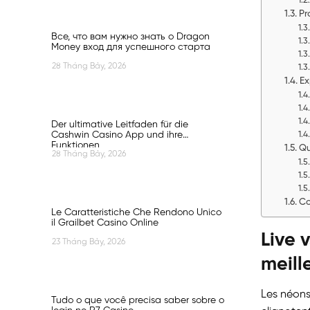
Pr
Все, что вам нужно знать о Dragon
Money вход для успешного старта
28 Tháng Bảy, 2026
Ex
Der ultimative Leitfaden für die
Cashwin Casino App und ihre
Funktionen
Qu
28 Tháng Bảy, 2026
Co
Le Caratteristiche Che Rendono Unico
il Grailbet Casino Online
Live 
23 Tháng Bảy, 2026
meill
Les néons
Tudo o que você precisa saber sobre o