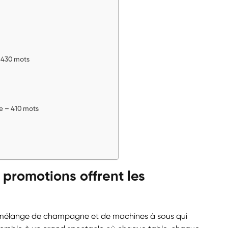
– 430 mots
le – 410 mots
 promotions offrent les
 d’un mélange de champagne et de machines à sous qui