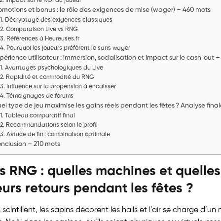
Impact sur le ROI du joueur
omotions et bonus : le rôle des exigences de mise (wager) – 460 mots
Décryptage des exigences classiques
Comparaison Live vs RNG
Références à Heureuses.fr
Pourquoi les joueurs préfèrent le sans wager
périence utilisateur : immersion, socialisation et impact sur le cash‑out 
Avantages psychologiques du Live
Rapidité et commodité du RNG
Influence sur la propension à encaisser
Témoignages de forums
el type de jeu maximise les gains réels pendant les fêtes ? Analyse fina
Tableau comparatif final
Recommandations selon le profil
Astuce de fin : combinaison optimale
nclusion – 210 mots
vs RNG : quelles machines et quelles
eurs retours pendant les fêtes ?
 scintillent, les sapins décorent les halls et l’air se charge