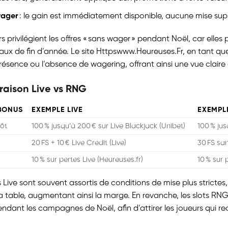
wager
: le gain est immédiatement disponible, aucune mise supp
s privilégient les offres « sans wager » pendant Noël, car elle
ux de fin d’année. Le site Httpswww.Heureuses.Fr, en tant 
présence ou l’absence de wagering, offrant ainsi une vue claire
aison Live vs RNG
BONUS
EXEMPLE LIVE
EXEMPL
ôt
100 % jusqu’à 200 € sur Live Blackjack (Unibet)
100 % jus
20 FS + 10 € Live Credit (Live)
30 FS sa
10 % sur pertes Live (Heureuses.fr)
10 % sur 
 Live sont souvent assortis de conditions de mise plus strictes
a table, augmentant ainsi la marge. En revanche, les slots R
endant les campagnes de Noël, afin d’attirer les joueurs qui r