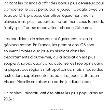
incitant les casinos à offrir des bonus plus généreux pour
compenser le coût perçu par le joueur. Google, avec un
taux de 10 %, propose des offres légèrement moins
élevées mais plus fréquentes, notamment sous forme de
“daily spins” qui se renouvellent chaque 24 heures.
Les conditions de mise varient également selon la
géolocalisation. En France, les promotions iOS sont
souvent limitées aux joueurs résidant dans les
départements d’outre‑mer, où la législation est plus
souple. Android, quant à lui, autorise les Free Spins dans
la plupart des régions métropolitaines, mais impose des
restrictions supplémentaires pour les joueurs situés en
Alsace‑Moselle en raison du cadre juridique local.
Un tableau récapitulatif des offres les plus populaires en
2024 :