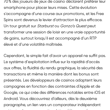
70 % des joueurs de jeux de casino déclarent préférer leur
smartphone pour placer leurs mises. Cette évolution
s’accompagne d’une course aux promotions, et les Free
Spins sont devenus le levier d’attraction le plus efficace.
Un tour gratuit sur
Starburst
ou
Gonzo’s Quest
peut
transformer une session de loisir en une vraie opportunité
de gains, surtout lorsqu’il est accompagné d’un RTP
élevé et d’une volatilité maîtrisée.
Cependant, le simple fait d’avoir un appareil ne suffit pas.
Le système d’exploitation influe sur la rapidité d’accès
aux offres, la fluidité du rendu graphique, la sécurité des
transactions et même la manière dont les bonus sont
présentés. Les développeurs de casinos adaptent leurs
campagnes en fonction des contraintes d’Apple et de
Google, ce qui crée des différences notables entre iOS et
Android. Vous découvrirez d’ailleurs, dès le deuxième
paragraphe, un lien vers un comparateur indépendant