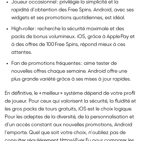
Joueur occasionnel : privilégie la simplicité et la
rapidité d’obtention des Free Spins. Android, avec ses
widgets et ses promotions quotidiennes, est idéal.
High‑roller : recherche la sécurité maximale et des
packs de bonus volumineux. iOS, grâce à Apple Pay et
à des offres de 100 Free Spins, répond mieux à ces
attentes.
Fan de promotions fréquentes : aime tester de
nouvelles offres chaque semaine. Android offre une
plus grande variété grâce à ses mises à jour rapides.
En définitive, le « meilleur » système dépend de votre profil
de joueur. Pour ceux qui valorisent la sécurité, la fluidité et
les gros packs de tours gratuits, iOS est le choix logique.
Pour les adeptes de la diversité, de la personnalisation et
d’un accès constant aux nouvelles promotions, Android
l’emporte. Quel que soit votre choix, n’oubliez pas de
consulter régulièrement Https4Ever.Eu pour comparer les