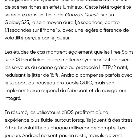
de scènes riches en effets lumineux. Cette hétérogénéité
se reflète dans les tests de
Gonzo’s Quest
: sur un
Galaxy S23, le spin moyen dure 1,4 secondes, contre
1,1 secondes sur iPhone 15, avec une légère différence de
volatilité perçue par le joueur.
Les études de cas montrent également que les Free Spins
sur iOS bénéficient d’une meilleure synchronisation avec
les serveurs du casino grâce au protocole HTTP/2 natif,
réduisant le jitter de 15 %. Android compense parfois avec
le support du nouveau protocole QUIC, mais son
implémentation dépend du fabricant et du navigateur
intégré.
En résumé, les utilisateurs d’iOS profitent d’une
expérience plus fluide, surtout lorsqu’ils jouent à des titres
à haute volatilité où chaque milliseconde compte. Les
joueurs Android ne sont pas en reste, mais ils doivent