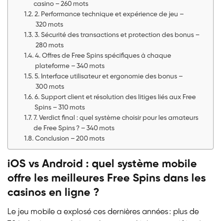
casino – 260 mots
2. Performance technique et expérience de jeu –
320 mots
3. Sécurité des transactions et protection des bonus –
280 mots
4. Offres de Free Spins spécifiques à chaque
plateforme – 340 mots
5. Interface utilisateur et ergonomie des bonus –
300 mots
6. Support client et résolution des litiges liés aux Free
Spins – 310 mots
7. Verdict final : quel système choisir pour les amateurs
de Free Spins ? – 340 mots
Conclusion – 200 mots
iOS vs Android : quel système mobile
offre les meilleures Free Spins dans les
casinos en ligne ?
Le jeu mobile a explosé ces dernières années : plus de