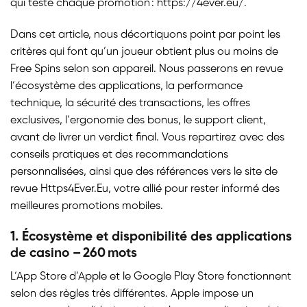
qui teste chaque promotion :
https://4ever.eu/
.
Dans cet article, nous décortiquons point par point les
critères qui font qu’un joueur obtient plus ou moins de
Free Spins selon son appareil. Nous passerons en revue
l’écosystème des applications, la performance
technique, la sécurité des transactions, les offres
exclusives, l’ergonomie des bonus, le support client,
avant de livrer un verdict final. Vous repartirez avec des
conseils pratiques et des recommandations
personnalisées, ainsi que des références vers le site de
revue Https4Ever.Eu, votre allié pour rester informé des
meilleures promotions mobiles.
1. Écosystème et disponibilité des applications
de casino – 260 mots
L’App Store d’Apple et le Google Play Store fonctionnent
selon des règles très différentes. Apple impose un