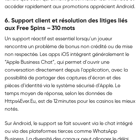
accéder rapidement aux promotions apprécient Android.
6. Support client et résolution des litiges liés
aux Free Spins – 310 mots
Un support réactif est essentiel lorsqu’un joueur
rencontre un problème de bonus non crédité ou de mise
non respectée. Les apps iOS intègrent généralement le
“Apple Business Chat”, qui permet d’ouvrir une
conversation directement depuis l’application, avec la
possibilité de partager des captures d’écran et des
pièces d’identité via le système sécurisé d’Apple. Le
temps moyen de réponse, selon les données de
Https4Ever.Eu, est de 12 minutes pour les casinos les mieux
notés.
Sur Android, le support se fait souvent via le chat intégré
ou via des plateformes tierces comme WhatsApp
Business. La diversité des canaux peut allonger le délai