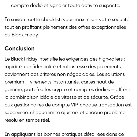
compte dédié et signaler toute activité suspecte.
En suivant cette checklist, vous maximisez votre sécurité
tout en profitant pleinement des offres exceptionnelles
du Black Friday.
Conclusion
Le Black Friday intensifie les exigences des high‑rollers :
rapidité, confidentialité et robustesse des paiements
deviennent des critères non négociables. Les solutions
premium – virements instantanés, cartes haut de
gamme, portefeuilles crypto et comptes dédiés – offrent
la combinaison idéale de vitesse et de sécurité. Grâce
aux gestionnaires de compte VIP, chaque transaction est
supervisée, chaque limite ajustée, et chaque problème
résolu en temps réel.
En appliquant les bonnes pratiques détaillées dans ce