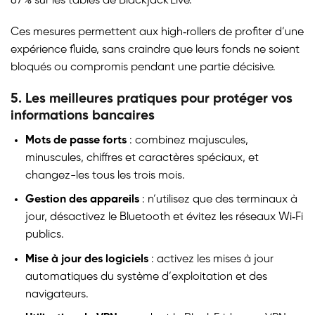
87 % sur les tables de Blackjack Live.
Ces mesures permettent aux high‑rollers de profiter d’une
expérience fluide, sans craindre que leurs fonds ne soient
bloqués ou compromis pendant une partie décisive.
5. Les meilleures pratiques pour protéger vos
informations bancaires
Mots de passe forts
: combinez majuscules,
minuscules, chiffres et caractères spéciaux, et
changez-les tous les trois mois.
Gestion des appareils
: n’utilisez que des terminaux à
jour, désactivez le Bluetooth et évitez les réseaux Wi‑Fi
publics.
Mise à jour des logiciels
: activez les mises à jour
automatiques du système d’exploitation et des
navigateurs.