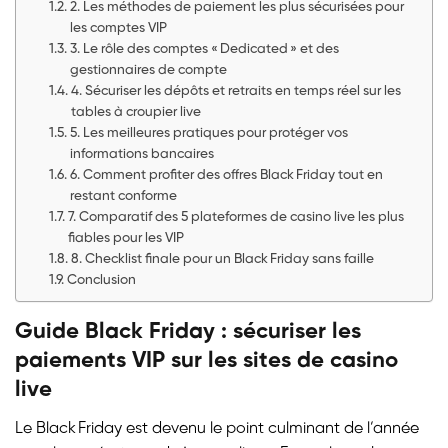
2. Les méthodes de paiement les plus sécurisées pour
les comptes VIP
3. Le rôle des comptes « Dedicated » et des
gestionnaires de compte
4. Sécuriser les dépôts et retraits en temps réel sur les
tables à croupier live
5. Les meilleures pratiques pour protéger vos
informations bancaires
6. Comment profiter des offres Black Friday tout en
restant conforme
7. Comparatif des 5 plateformes de casino live les plus
fiables pour les VIP
8. Checklist finale pour un Black Friday sans faille
Conclusion
Guide Black Friday : sécuriser les
paiements VIP sur les sites de casino
live
Le Black Friday est devenu le point culminant de l’année