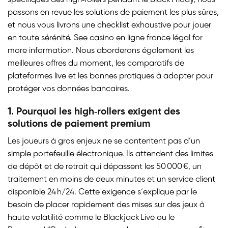
passons en revue les solutions de paiement les plus sûres,
et nous vous livrons une checklist exhaustive pour jouer
en toute sérénité. See
casino en ligne france légal
for
more information. Nous aborderons également les
meilleures offres du moment, les comparatifs de
plateformes live et les bonnes pratiques à adopter pour
protéger vos données bancaires.
1. Pourquoi les high‑rollers exigent des
solutions de paiement premium
Les joueurs à gros enjeux ne se contentent pas d’un
simple portefeuille électronique. Ils attendent des limites
de dépôt et de retrait qui dépassent les 50 000 €, un
traitement en moins de deux minutes et un service client
disponible 24 h/24. Cette exigence s’explique par le
besoin de placer rapidement des mises sur des jeux à
haute volatilité comme le Blackjack Live ou le