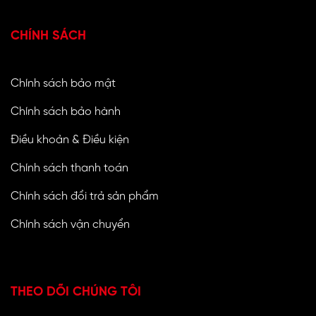
CHÍNH SÁCH
Chính sách bảo mật
Chính sách bảo hành
Điều khoản & Điều kiện
Chính sách thanh toán
Chính sách đổi trả sản phẩm
Chính sách vận chuyển
THEO DÕI CHÚNG TÔI