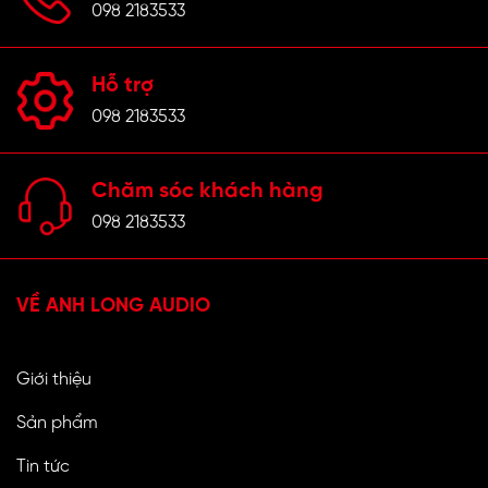
098 2183533
Hỗ trợ
098 2183533
Chăm sóc khách hàng
098 2183533
VỀ ANH LONG AUDIO
Giới thiệu
Sản phẩm
Tin tức