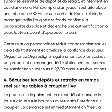
supervise les limites de dépôt et de retrait, et intervient en
cas d’anomalie. Par exemple, si un joueur souhaite placer
une mise de 75 000 € sur une partie de Roulette Live, le
manager vérifie l’origine des fonds, confirme la
disponibilité du solde et déclenche une authentification à
deux facteurs avant d’approuver le pari.
Cette relation personnalisée réduit considérablement les
délais de traitement et améliore la confiance du joueur.
Orguefrance.Org souligne régulièrement que les casinos
qui proposent un manager dédié obtiennent des scores
de satisfaction supérieurs à 9,2/10 dans leurs évaluations.
4. Sécuriser les dépôts et retraits en temps
réel sur les tables à croupier live
Le processus de paiement en direct débute lorsque le
joueur clique sur le bouton « mise » dans l’interface du
croupier. La demande est immédiatement chiffrée via