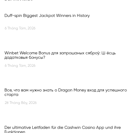
Duff-spin Biggest Jackpot Winners in History
6 Tháng Tám, 2026
Winbet Welcome Bonus для запрошаных сяброў: Ці ёсць
дадатковыя бонусы?
6 Tháng Tám, 2026
Все, что вам нужно знать о Dragon Money вход для успешного
старта
28 Tháng Bảy, 2026
Der ultimative Leitfaden für die Cashwin Casino App und ihre
Funktionen