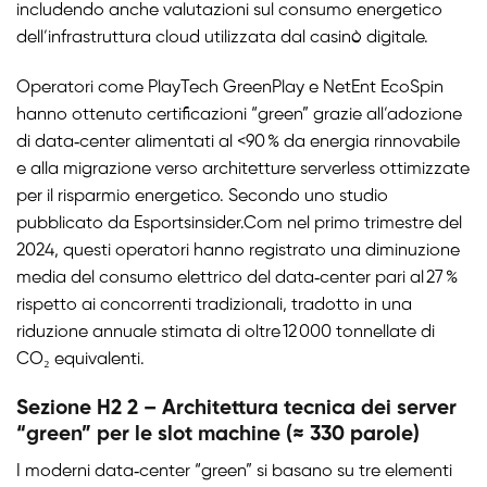
includendo anche valutazioni sul consumo energetico
dell’infrastruttura cloud utilizzata dal casinò digitale.
Operatori come PlayTech GreenPlay e NetEnt EcoSpin
hanno ottenuto certificazioni “green” grazie all’adozione
di data‑center alimentati al <90 % da energia rinnovabile
e alla migrazione verso architetture serverless ottimizzate
per il risparmio energetico. Secondo uno studio
pubblicato da Esportsinsider.Com nel primo trimestre del
2024, questi operatori hanno registrato una diminuzione
media del consumo elettrico del data‑center pari al 27 %
rispetto ai concorrenti tradizionali, tradotto in una
riduzione annuale stimata di oltre 12 000 tonnellate di
CO₂ equivalenti.
Sezione H2 2 – Architettura tecnica dei server
“green” per le slot machine (≈ 330 parole)
I moderni data‑center “green” si basano su tre elementi