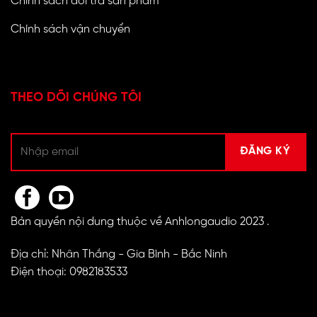
Chính sách đổi trả sản phẩm
Chính sách vận chuyển
THEO DÕI CHÚNG TÔI
Bản quyền nội dung thuộc về Anhlongaudio 2023 .
Địa chỉ: Nhân Thắng - Gia Bình - Bắc Ninh
Điện thoại: 0982183533