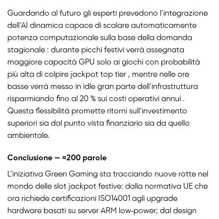
Guardando al futuro gli esperti prevedono l’integrazione
dell’AI dinamica capac​e di scalare automaticamente
potenza computazionale sulla base della domanda
stagionale : durante picchi festivi verrà assegnata
maggiore capacità GPU solo ai giochi con probabilità
più alta di colpire jackpot top tier , mentre nelle ore
basse verrà messo in idle gran parte dell’infrastruttura
risparmiando fino al 20 % sui costi operativi annui .
Questa flessibilità promette ritorni sull’investimento
superiori sia dal punto vista finanziario sia da quello
ambientale.
Conclusione — ≈200 parole
L’iniziativa Green Gaming sta tracciando nuove rotte nel
mondo delle slot jackpot festive: dalla normativa UE che
ora richiede certificazioni ISO14001 agli upgrade
hardware basati su server ARM low‑power; dal design