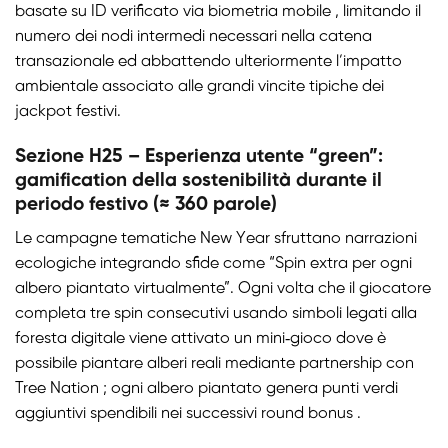
basate su ID verificato via biometria mobile , limitando il
numero dei nodi intermedi necessari nella catena
transazionale ed abbattendo ulteriormente l’impatto
ambientale associato alle grandi vincite tipiche dei
jackpot festivi.
Sezione H25 – Esperienza utente “green”:
gamification della sostenibilità durante il
periodo festivo (≈ 360 parole)
Le campagne tematiche New Year sfruttano narrazioni
ecologiche integrando sfide come “Spin extra per ogni
albero piantato virtualmente”. Ogni volta che il giocatore
completa tre spin consecutivi usando simboli legati alla
foresta digitale viene attivato un mini‑gioco dove è
possibile piantare alberi reali mediante partnership con
Tree Nation ; ogni albero piantato genera punti verdi
aggiuntivi spendibili nei successivi round bonus .