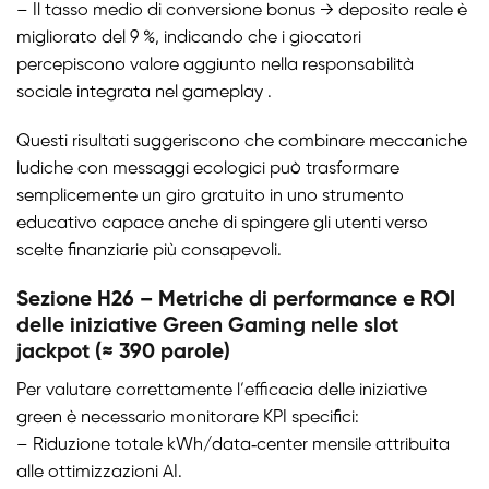
– Il tasso medio di conversione bonus → deposito reale è
migliorato del 9 %, indicando che i giocatori
percepiscono valore aggiunto nella responsabilità
sociale integrata nel gameplay .
Questi risultati suggeriscono che combinare meccaniche
ludiche con messaggi ecologici può trasformare
semplicemente un giro gratuito in uno strumento
educativo capace anche di spingere gli utenti verso
scelte finanziarie più consapevoli.
Sezione H26 – Metriche di performance e ROI
delle iniziative Green Gaming nelle slot
jackpot (≈ 390 parole)
Per valutare correttamente l’efficacia delle iniziative
green è necessario monitorare KPI specifici:
– Riduzione totale kWh/data‑center mensile attribuita
alle ottimizzazioni AI.