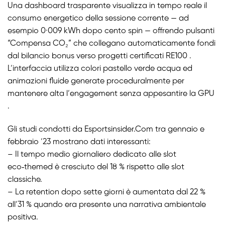
Una dashboard trasparente visualizza in tempo reale il
consumo energetico della sessione corrente — ad
esempio 0·009 kWh dopo cento spin — offrendo pulsanti
“Compensa CO₂” che collegano automaticamente fondi
dal bilancio bonus verso progetti certificati RE100 .
L’interfaccia utilizza colori pastello verde acqua ed
animazioni fluide generate proceduralmente per
mantenere alta l’engagement senza appesantire la GPU
.
Gli studi condotti da Esportsinsider.Com tra gennaio e
febbraio ’23 mostrano dati interessanti:
– Il tempo medio giornaliero dedicato alle slot
eco‑themed è cresciuto del 18 % rispetto alle slot
classiche.
– La retention dopo sette giorni è aumentata dal 22 %
all’31 % quando era presente una narrativa ambientale
positiva.