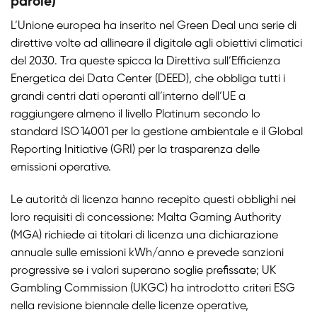
parole)
L’Unione europea ha inserito nel Green Deal una serie di
direttive volte ad allineare il digitale agli obiettivi climatici
del 2030. Tra queste spicca la Direttiva sull’Efficienza
Energetica dei Data Center (DEED), che obbliga tutti i
grandi centri dati operanti all’interno dell’UE a
raggiungere almeno il livello Platinum secondo lo
standard ISO 14001 per la gestione ambientale e il Global
Reporting Initiative (GRI) per la trasparenza delle
emissioni operative.
Le autorità di licenza hanno recepito questi obblighi nei
loro requisiti di concessione: Malta Gaming Authority
(MGA) richiede ai titolari di licenza una dichiarazione
annuale sulle emissioni kWh/anno e prevede sanzioni
progressive se i valori superano soglie prefissate; UK
Gambling Commission (UKGC) ha introdotto criteri ESG
nella revisione biennale delle licenze operative,