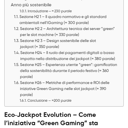
Anno più sostenibile
Introduzione — ≈ 230 parole
Sezione H2 1 – Il quadro normativo e gli standard
ambientali nell’iGaming (≈ 300 parole)
Sezione H2 2 – Architettura tecnica dei server “green”
per le slot machine (≈ 330 parole)
Sezione H2 3 – Design sostenibile delle slot
jackpot (≈ 350 parole)
Sezione H24 – Il ruolo dei pagamenti digitali a basso
impatto nella distribuzione dei jackpot (≈ 380 parole)
Sezione H25 – Esperienza utente “green”: gamification
della sostenibilità durante il periodo festivo (≈ 360
parole)
Sezione H26 – Metriche di performance e ROI delle
iniziative Green Gaming nelle slot jackpot (≈ 390
parole)
Conclusione — ≈200 parole
Eco‑Jackpot Evolution – Come
l’iniziativa “Green Gaming” sta