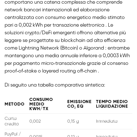
comportano una catena complessa che comprende
network bancari internazionali ed elaborazione
centralizzata con consumo energetico medio stimato
pari a 0,002 kWh per transazione elettronica . Le
soluzioni crypto/DeFi emergenti offrono alternative più
leggere se progettate su blockchain ad alta efficienza
come Lightning Network (Bitcoin) o Algorand : entrambe
mantengono una media annuale inferiore a 0,0003 kWh
per pagamento micro‑transazionale grazie al consenso
proof‑of‑stake o layered routing off‑chain .
Di seguito una tabella comparativa sintetica:
CONSUMO
EMISSIONE
TEMPO MEDIO
METODO
MEDIO
CO₂ EQ
LIQUIDAZIONE
KWH/TX
Carta
0,002
0,15 g
Immediata
credito
PayPal /
0,0015
0,12 g
Immediata