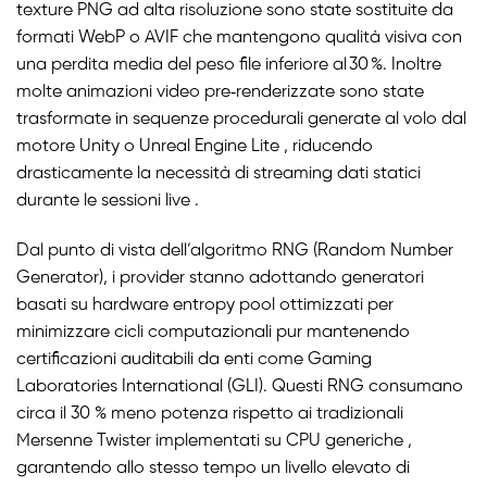
texture PNG ad alta risoluzione sono state sostituite da
formati WebP o AVIF che mantengono qualità visiva con
una perdita media del peso file inferiore al 30 %. Inoltre
molte animazioni video pre‑renderizzate sono state
trasformate in sequenze procedurali generate al volo dal
motore Unity o Unreal Engine Lite , riducendo
drasticamente la necessità di streaming dati statici
durante le sessioni live .
Dal punto di vista dell’algoritmo RNG (Random Number
Generator), i provider stanno adottando generatori
basati su hardware entropy pool ottimizzati per
minimizzare cicli computazionali pur mantenendo
certificazioni auditabili da enti come Gaming
Laboratories International (GLI). Questi RNG consumano
circa il 30 % meno potenza rispetto ai tradizionali
Mersenne Twister implementati su CPU generiche ,
garantendo allo stesso tempo un livello elevato di