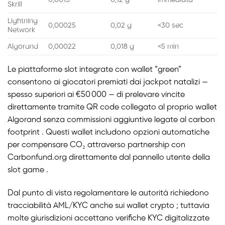
Skrill
Lightning
0,00025
0,02 g
<30 sec
Network
Algorand
0,00022
0,018 g
<5 min
Le piattaforme slot integrate con wallet “green”
consentono ai giocatori premiati dai jackpot natalizi —
spesso superiori ai €50 000 — di prelevare vincite
direttamente tramite QR code collegato al proprio wallet
Algorand senza commissioni aggiuntive legate al carbon
footprint . Questi wallet includono opzioni automatiche
per compensare CO₂ attraverso partnership con
Carbonfund.org direttamente dal pannello utente della
slot game .
Dal punto di vista regolamentare le autorità richiedono
tracciabilità AML/KYC anche sui wallet crypto ; tuttavia
molte giurisdizioni accettano verifiche KYC digitalizzate