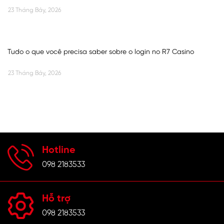
23 Tháng Bảy, 2026
Tudo o que você precisa saber sobre o login no R7 Casino
23 Tháng Bảy, 2026
Hotline
098 2183533
Hỗ trợ
098 2183533