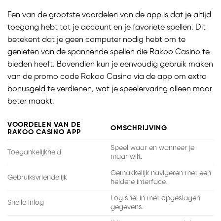
Een van de grootste voordelen van de app is dat je altijd
toegang hebt tot je account en je favoriete spellen. Dit
betekent dat je geen computer nodig hebt om te
genieten van de spannende spellen die Rakoo Casino te
bieden heeft. Bovendien kun je eenvoudig gebruik maken
van de promo code Rakoo Casino via de app om extra
bonusgeld te verdienen, wat je speelervaring alleen maar
beter maakt.
VOORDELEN VAN DE
OMSCHRIJVING
RAKOO CASINO APP
Speel waar en wanneer je
Toegankelijkheid
maar wilt.
Gemakkelijk navigeren met een
Gebruiksvriendelijk
heldere interface.
Log snel in met opgeslagen
Snelle inlog
gegevens.