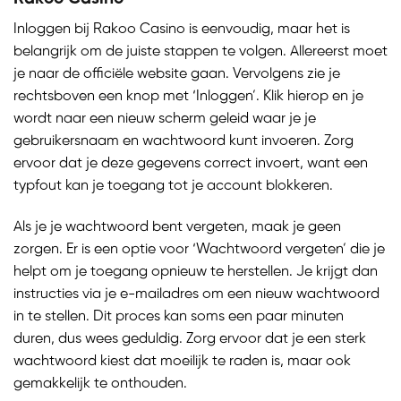
Inloggen bij Rakoo Casino is eenvoudig, maar het is
belangrijk om de juiste stappen te volgen. Allereerst moet
je naar de officiële website gaan. Vervolgens zie je
rechtsboven een knop met ‘Inloggen’. Klik hierop en je
wordt naar een nieuw scherm geleid waar je je
gebruikersnaam en wachtwoord kunt invoeren. Zorg
ervoor dat je deze gegevens correct invoert, want een
typfout kan je toegang tot je account blokkeren.
Als je je wachtwoord bent vergeten, maak je geen
zorgen. Er is een optie voor ‘Wachtwoord vergeten’ die je
helpt om je toegang opnieuw te herstellen. Je krijgt dan
instructies via je e-mailadres om een nieuw wachtwoord
in te stellen. Dit proces kan soms een paar minuten
duren, dus wees geduldig. Zorg ervoor dat je een sterk
wachtwoord kiest dat moeilijk te raden is, maar ook
gemakkelijk te onthouden.