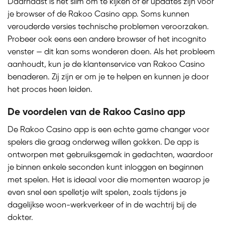
Daarnaast is het slim om te kijken of er updates zijn voor
je browser of de Rakoo Casino app. Soms kunnen
verouderde versies technische problemen veroorzaken.
Probeer ook eens een andere browser of het incognito
venster — dit kan soms wonderen doen. Als het probleem
aanhoudt, kun je de klantenservice van Rakoo Casino
benaderen. Zij zijn er om je te helpen en kunnen je door
het proces heen leiden.
De voordelen van de Rakoo Casino app
De Rakoo Casino app is een echte game changer voor
spelers die graag onderweg willen gokken. De app is
ontworpen met gebruiksgemak in gedachten, waardoor
je binnen enkele seconden kunt inloggen en beginnen
met spelen. Het is ideaal voor die momenten waarop je
even snel een spelletje wilt spelen, zoals tijdens je
dagelijkse woon-werkverkeer of in de wachtrij bij de
dokter.