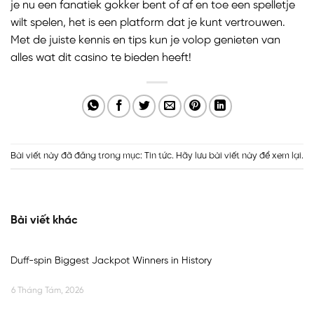
je nu een fanatiek gokker bent of af en toe een spelletje
wilt spelen, het is een platform dat je kunt vertrouwen.
Met de juiste kennis en tips kun je volop genieten van
alles wat dit casino te bieden heeft!
Bài viết này đã đăng trong mục:
Tin tức
. Hãy lưu
bài viết này để xem lại
.
Bài viết khác
Duff-spin Biggest Jackpot Winners in History
6 Tháng Tám, 2026