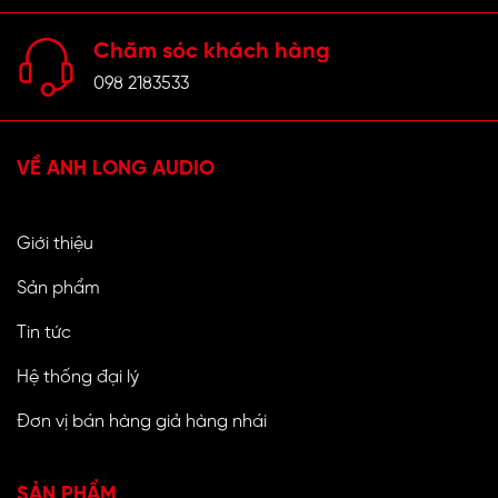
Chăm sóc khách hàng
098 2183533
VỀ ANH LONG AUDIO
Giới thiệu
Sản phẩm
Tin tức
Hệ thống đại lý
Đơn vị bán hàng giả hàng nhái
SẢN PHẨM