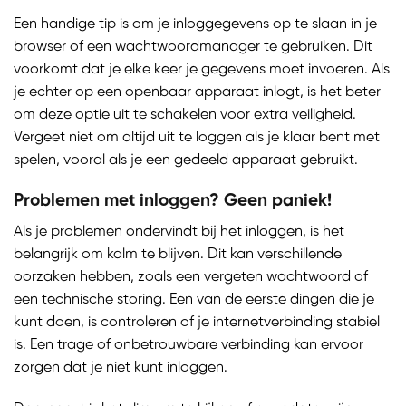
Een handige tip is om je inloggegevens op te slaan in je
browser of een wachtwoordmanager te gebruiken. Dit
voorkomt dat je elke keer je gegevens moet invoeren. Als
je echter op een openbaar apparaat inlogt, is het beter
om deze optie uit te schakelen voor extra veiligheid.
Vergeet niet om altijd uit te loggen als je klaar bent met
spelen, vooral als je een gedeeld apparaat gebruikt.
Problemen met inloggen? Geen paniek!
Als je problemen ondervindt bij het inloggen, is het
belangrijk om kalm te blijven. Dit kan verschillende
oorzaken hebben, zoals een vergeten wachtwoord of
een technische storing. Een van de eerste dingen die je
kunt doen, is controleren of je internetverbinding stabiel
is. Een trage of onbetrouwbare verbinding kan ervoor
zorgen dat je niet kunt inloggen.