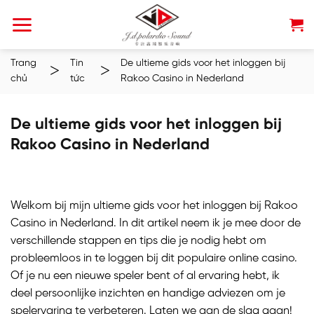
Chuyển
đến
nội
dung
Trang
Tin
De ultieme gids voor het inloggen bij
>
>
chủ
tức
Rakoo Casino in Nederland
De ultieme gids voor het inloggen bij
Rakoo Casino in Nederland
Welkom bij mijn ultieme gids voor het inloggen bij Rakoo
Casino in Nederland. In dit artikel neem ik je mee door de
verschillende stappen en tips die je nodig hebt om
probleemloos in te loggen bij dit populaire online casino.
Of je nu een nieuwe speler bent of al ervaring hebt, ik
deel persoonlijke inzichten en handige adviezen om je
spelervaring te verbeteren. Laten we aan de slag gaan!