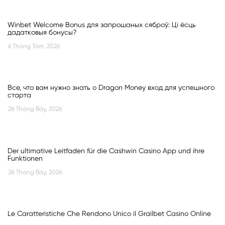
Winbet Welcome Bonus для запрошаных сяброў: Ці ёсць
дадатковыя бонусы?
6 Tháng Tám, 2026
Все, что вам нужно знать о Dragon Money вход для успешного
старта
28 Tháng Bảy, 2026
Der ultimative Leitfaden für die Cashwin Casino App und ihre
Funktionen
28 Tháng Bảy, 2026
Le Caratteristiche Che Rendono Unico il Grailbet Casino Online