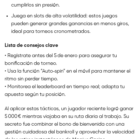
cumplirlos sin presión.
Juega en slots de alta volatilidad: estos juegos
pueden generar grandes ganancias en menos giros,
ideal para torneos cronometrados.
Lista de consejos clave
• Regístrate antes del 5 de enero para asegurar tu
bonificación de torneo.
• Usa la función “Auto‑spin” en el móvil para mantener el
ritmo sin perder tiempo.
• Monitorea el leaderboard en tiempo real; adapta tu
apuesta según tu posición.
Al aplicar estas tácticas, un jugador reciente logró ganar
5 000 € mientras viajaba en su ruta diaria al trabajo. Su
secreto fue combinar el bono de bienvenida con una
gestión cuidadosa del bankroll y aprovechar la velocidad