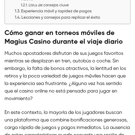
Lista de consejos clave
Experiencia móvil y rapidez de pagos
Lecciones y consejos para replicar el éxito
Cómo ganar en torneos móviles de
Magius Casino durante el viaje diario
Muchos apostadores disfrutan de sus juegos favoritos
mientras se desplazan en tren, autobús o coche. Sin
embargo, la falta de bonos atractivos, la lentitud en los
retiros y la poca variedad de juegos móviles hacen que
la experiencia sea frustrante. ¿Alguna vez has sentido
que el casino online no está pensado para jugar en
movimiento?
En este contexto, la mayoría de los jugadores buscan
una plataforma que combine bonificaciones generosas,
carga rápida de juegos y pagos inmediatos. La ausencia