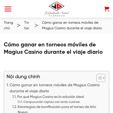
Chuyển
đến
nội
dung
Trang
Tin
Cómo ganar en torneos móviles de
>
>
chủ
tức
Magius Casino durante el viaje diario
Cómo ganar en torneos móviles de
Magius Casino durante el viaje diario
Nội dung chính
Cómo ganar en torneos móviles de Magius Casino
durante el viaje diario
Por qué Magius Casino es la solución ideal
Comparación rápida con otros casinos
Estrategias de bonificación para el torneo de Año
Nuevo