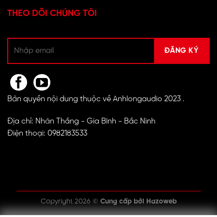
THEO DÕI CHÚNG TÔI
Bản quyền nội dung thuộc về Anhlongaudio 2023 .
Địa chỉ: Nhân Thắng - Gia Bình - Bắc Ninh
Điện thoại: 0982183533
Copyright 2026 ©
Cung cấp bởi
Hazoweb