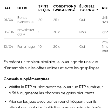
SPINS
CONDITIONS
ÉLIGIBLE
DATE
OFFRE
AC
REÇUS
(WAGERING)
TOURNOI ?
Bonus
Util
01/04
20
25 x
Oui
bienvenue
ava
Newsletter
05/04
5
30 x
Non
Ign
daily
Pro
10/04
Parrainage
10
20 x
Oui
fin 
tou
En créant un tableau similaire, le joueur garde une vue
d’ensemble sur les offres valides et évite les gaspillages.
Conseils supplémentaires
Vérifier le RTP du slot avant de jouer : un RTP supérieur
à 96 % augmente les chances de gains récurrents.
Prioriser les jeux avec bonus round fréquent, car ils
offrent souvent des multiplicateurs de points intégrés.