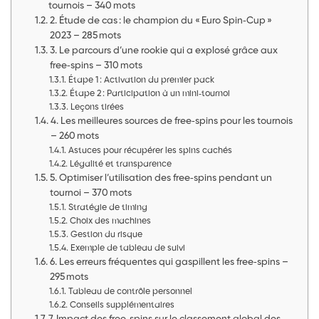
tournois – 340 mots
2. Étude de cas : le champion du « Euro Spin‑Cup »
2023 – 285 mots
3. Le parcours d’une rookie qui a explosé grâce aux
free‑spins – 310 mots
Étape 1 : Activation du premier pack
Étape 2 : Participation à un mini‑tournoi
Leçons tirées
4. Les meilleures sources de free‑spins pour les tournois
– 260 mots
Astuces pour récupérer les spins cachés
Légalité et transparence
5. Optimiser l’utilisation des free‑spins pendant un
tournoi – 370 mots
Stratégie de timing
Choix des machines
Gestion du risque
Exemple de tableau de suivi
6. Les erreurs fréquentes qui gaspillent les free‑spins –
295 mots
Tableau de contrôle personnel
Conseils supplémentaires