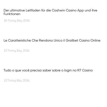
Der ultimative Leitfaden für die Cashwin Casino App und ihre
Funktionen
28 Tháng Bảy, 2026
Le Caratteristiche Che Rendono Unico il Grailbet Casino Online
23 Tháng Bảy, 2026
Tudo o que você precisa saber sobre o login no R7 Casino
23 Tháng Bảy, 2026