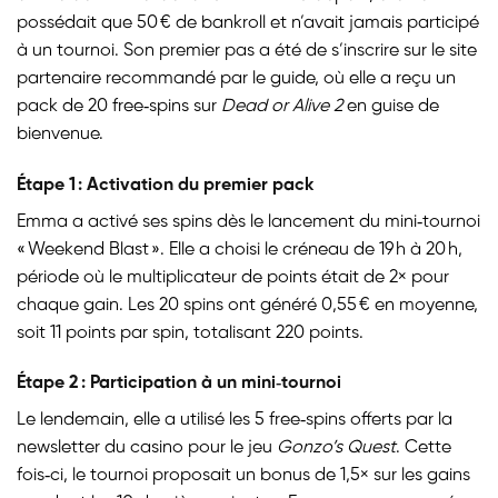
possédait que 50 € de bankroll et n’avait jamais participé
à un tournoi. Son premier pas a été de s’inscrire sur le site
partenaire recommandé par le guide, où elle a reçu un
pack de 20 free‑spins sur
Dead or Alive 2
en guise de
bienvenue.
Étape 1 : Activation du premier pack
Emma a activé ses spins dès le lancement du mini‑tournoi
« Weekend Blast ». Elle a choisi le créneau de 19 h à 20 h,
période où le multiplicateur de points était de 2× pour
chaque gain. Les 20 spins ont généré 0,55 € en moyenne,
soit 11 points par spin, totalisant 220 points.
Étape 2 : Participation à un mini‑tournoi
Le lendemain, elle a utilisé les 5 free‑spins offerts par la
newsletter du casino pour le jeu
Gonzo’s Quest
. Cette
fois‑ci, le tournoi proposait un bonus de 1,5× sur les gains