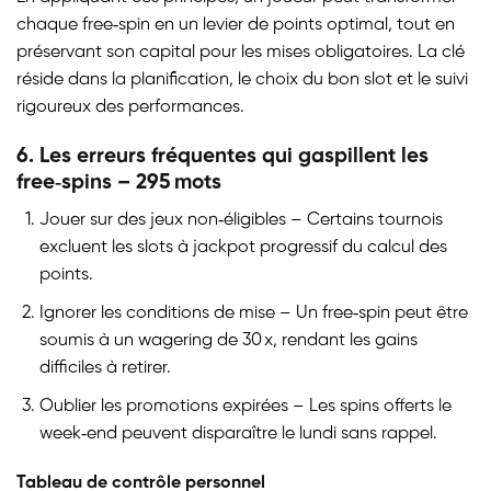
chaque free‑spin en un levier de points optimal, tout en
préservant son capital pour les mises obligatoires. La clé
réside dans la planification, le choix du bon slot et le suivi
rigoureux des performances.
6. Les erreurs fréquentes qui gaspillent les
free‑spins – 295 mots
Jouer sur des jeux non‑éligibles – Certains tournois
excluent les slots à jackpot progressif du calcul des
points.
Ignorer les conditions de mise – Un free‑spin peut être
soumis à un wagering de 30 x, rendant les gains
difficiles à retirer.
Oublier les promotions expirées – Les spins offerts le
week‑end peuvent disparaître le lundi sans rappel.
Tableau de contrôle personnel