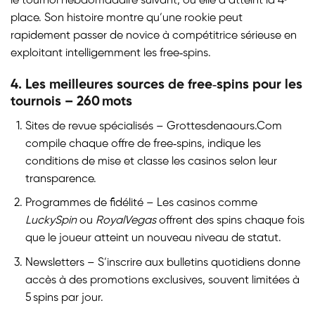
le tournoi hebdomadaire suivant, où elle a atteint la 4ᵉ
place. Son histoire montre qu’une rookie peut
rapidement passer de novice à compétitrice sérieuse en
exploitant intelligemment les free‑spins.
4. Les meilleures sources de free‑spins pour les
tournois – 260 mots
Sites de revue spécialisés – Grottesdenaours.Com
compile chaque offre de free‑spins, indique les
conditions de mise et classe les casinos selon leur
transparence.
Programmes de fidélité – Les casinos comme
LuckySpin
ou
RoyalVegas
offrent des spins chaque fois
que le joueur atteint un nouveau niveau de statut.
Newsletters – S’inscrire aux bulletins quotidiens donne
accès à des promotions exclusives, souvent limitées à
5 spins par jour.