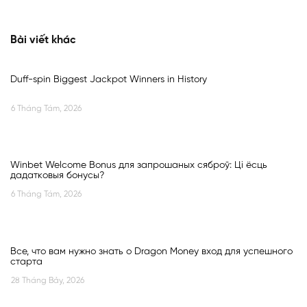
Bài viết khác
Duff-spin Biggest Jackpot Winners in History
6 Tháng Tám, 2026
Winbet Welcome Bonus для запрошаных сяброў: Ці ёсць
дадатковыя бонусы?
6 Tháng Tám, 2026
Все, что вам нужно знать о Dragon Money вход для успешного
старта
28 Tháng Bảy, 2026