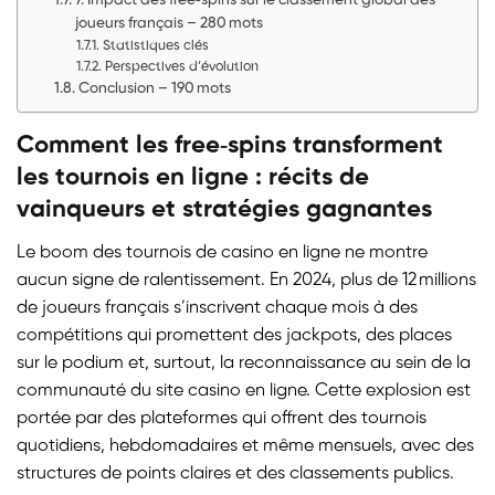
7. Impact des free‑spins sur le classement global des
joueurs français – 280 mots
Statistiques clés
Perspectives d’évolution
Conclusion – 190 mots
Comment les free‑spins transforment
les tournois en ligne : récits de
vainqueurs et stratégies gagnantes
Le boom des tournois de casino en ligne ne montre
aucun signe de ralentissement. En 2024, plus de 12 millions
de joueurs français s’inscrivent chaque mois à des
compétitions qui promettent des jackpots, des places
sur le podium et, surtout, la reconnaissance au sein de la
communauté du site casino en ligne. Cette explosion est
portée par des plateformes qui offrent des tournois
quotidiens, hebdomadaires et même mensuels, avec des
structures de points claires et des classements publics.