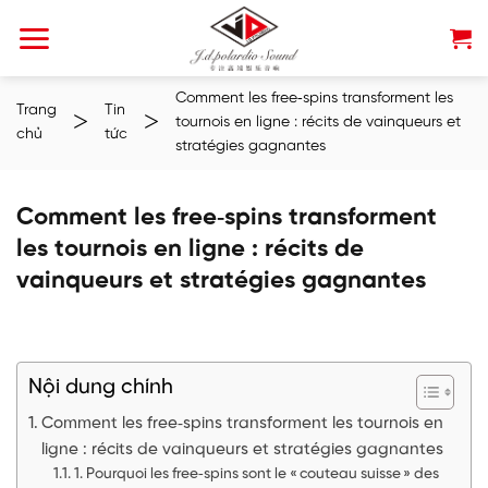
Chuyển
đến
nội
dung
Comment les free‑spins transforment les
Trang
Tin
>
>
tournois en ligne : récits de vainqueurs et
chủ
tức
stratégies gagnantes
Comment les free‑spins transforment
les tournois en ligne : récits de
vainqueurs et stratégies gagnantes
Nội dung chính
Comment les free‑spins transforment les tournois en
ligne : récits de vainqueurs et stratégies gagnantes
1. Pourquoi les free‑spins sont le « couteau suisse » des