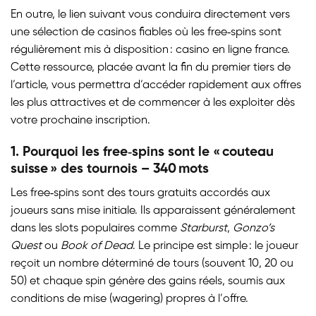
En outre, le lien suivant vous conduira directement vers
une sélection de casinos fiables où les free‑spins sont
régulièrement mis à disposition :
casino en ligne france
.
Cette ressource, placée avant la fin du premier tiers de
l’article, vous permettra d’accéder rapidement aux offres
les plus attractives et de commencer à les exploiter dès
votre prochaine inscription.
1. Pourquoi les free‑spins sont le « couteau
suisse » des tournois – 340 mots
Les free‑spins sont des tours gratuits accordés aux
joueurs sans mise initiale. Ils apparaissent généralement
dans les slots populaires comme
Starburst
,
Gonzo’s
Quest
ou
Book of Dead
. Le principe est simple : le joueur
reçoit un nombre déterminé de tours (souvent 10, 20 ou
50) et chaque spin génère des gains réels, soumis aux
conditions de mise (wagering) propres à l’offre.