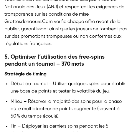
Nationale des Jeux (ANJ) et respectent les exigences de
transparence sur les conditions de mise.
Grottesdenaours.Com vérifie chaque offre avant de la
publier, garantissant ainsi que les joueurs ne tombent pas
sur des promotions trompeuses ou non conformes aux
régulations françaises.
5. Optimiser l’utilisation des free‑spins
pendant un tournoi – 370 mots
Stratégie de timing
Début du tournoi – Utiliser quelques spins pour établir
une base de points et tester la volatilité du jeu.
Milieu – Réserver la majorité des spins pour la phase
où le multiplicateur de points augmente (souvent à
50 % du temps écoulé).
Fin – Déployer les derniers spins pendant les 5