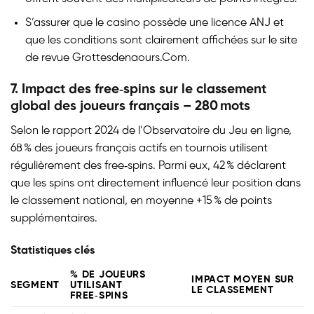
S’assurer que le casino possède une licence ANJ et
que les conditions sont clairement affichées sur le site
de revue Grottesdenaours.Com.
7. Impact des free‑spins sur le classement
global des joueurs français – 280 mots
Selon le rapport 2024 de l’Observatoire du Jeu en ligne,
68 % des joueurs français actifs en tournois utilisent
régulièrement des free‑spins. Parmi eux, 42 % déclarent
que les spins ont directement influencé leur position dans
le classement national, en moyenne +15 % de points
supplémentaires.
Statistiques clés
% DE JOUEURS
IMPACT MOYEN SUR
SEGMENT
UTILISANT
LE CLASSEMENT
FREE‑SPINS