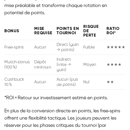
mise préalable et transforme chaque rotation en
potentiel de points.
RISQUE
MISE
POINTS EN
RATIO
BONUS
DE
REQUISE
TOURNOI
ROI*
PERTE
Direct (gain
Free‑spins
Aucun
Faible
★★★★★
→ points)
Indirect
Match‑bonus
Dépôt
(mise →
Moyen
★★★★
(100 %)
minimum
gain)
Cashback
Aucun (pas
Aucun
Nul
★★
10 %
de points)
*ROI = Retour sur investissement estimé en points.
En plus de la conversion directe en points, les free‑spins
offrent une flexibilité tactique. Les joueurs peuvent les
réserver pour les phases critiques du tournoi (par