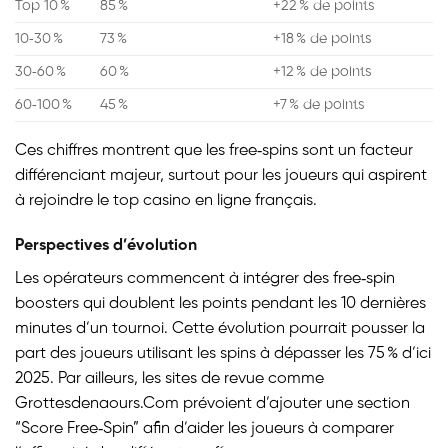
Top 10 %
85 %
+22 % de points
10‑30 %
73 %
+18 % de points
30‑60 %
60 %
+12 % de points
60‑100 %
45 %
+7 % de points
Ces chiffres montrent que les free‑spins sont un facteur
différenciant majeur, surtout pour les joueurs qui aspirent
à rejoindre le top casino en ligne français.
Perspectives d’évolution
Les opérateurs commencent à intégrer des free‑spin
boosters qui doublent les points pendant les 10 dernières
minutes d’un tournoi. Cette évolution pourrait pousser la
part des joueurs utilisant les spins à dépasser les 75 % d’ici
2025. Par ailleurs, les sites de revue comme
Grottesdenaours.Com prévoient d’ajouter une section
“Score Free‑Spin” afin d’aider les joueurs à comparer