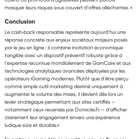
casino où promotions agressives peuvent parfois
masquer leurs risques sous couvert d’offres alléchantes. »
Conclusion
Le cash‑back responsable représente aujourd’hui une
réponse concrète aux enjeux sociétaux majeurs posés
par le jeu en ligne : il combine incitation économique
tangible avec un dispositif préventif robuste grâce à
l’expertise reconnue mondialement de GamCare et aux
technologies analytiques avancées déployées par les
opérateurs iGaming modernes. Plutôt que d’être perçu
comme simple outil marketing destiné uniquement à
augmenter le volume des mises, il devient dès lors un
levier stratégique permettant aux sites certifiés —
notamment ceux recensés par Domicile.Fr — d’afficher
clairement leur engagement envers une expérience
ludique sûre et durable.«