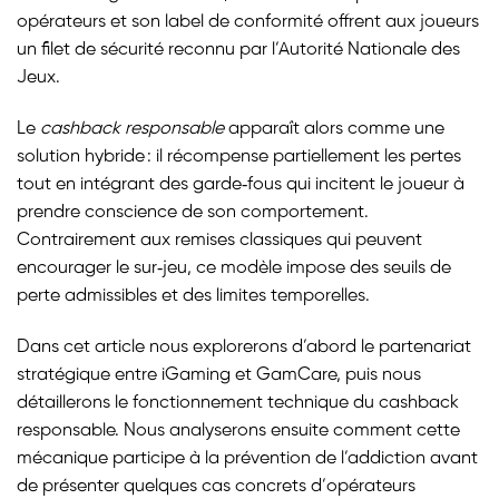
opérateurs et son label de conformité offrent aux joueurs
un filet de sécurité reconnu par l’Autorité Nationale des
Jeux.
Le
cashback responsable
apparaît alors comme une
solution hybride : il récompense partiellement les pertes
tout en intégrant des garde‑fous qui incitent le joueur à
prendre conscience de son comportement.
Contrairement aux remises classiques qui peuvent
encourager le sur‑jeu, ce modèle impose des seuils de
perte admissibles et des limites temporelles.
Dans cet article nous explorerons d’abord le partenariat
stratégique entre iGaming et GamCare, puis nous
détaillerons le fonctionnement technique du cashback
responsable. Nous analyserons ensuite comment cette
mécanique participe à la prévention de l’addiction avant
de présenter quelques cas concrets d’opérateurs