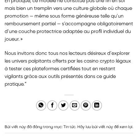
En pratique, ce modèle ne constitue pas une fin en soi
mais bien un tremplin vers une culture globale où chaque
promotion — même sous forme généreuse telle qu’un
remboursement partiel — s’accompagne obligatoirement
d’une couche protectrice adaptée au profil individuel du
joueur. »
Nous invitons donc tous nos lecteurs désireux d’explorer
les univers palpitants offerts par les casino crypto légaux
à tester ces plateformes certifiées tout en restant
vigilants grâce aux outils présentés dans ce guide
pratique.”
Bài viết này đã đăng trong mục:
Tin tức
. Hãy lưu
bài viết này để xem lại
.