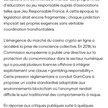
d’éducation au jeu responsable auprès d’associations
telles que Jeu Responsable France. À cette époque, la
législation était encore fragmentée ; chaque juridiction
imposait ses propres exigences sans véritable
coordination transfrontalière.
L’émergence du marché du casino crypto en ligne a
accéléré la prise de conscience collective. En 2018, la
Commission européenne a publié une directive sur la
protection du consommateur dans le secteur numérique
qui a poussé plusieurs licences offshore à intégrer
explicitement une clause « gambling‑responsibility ».
Cette pression réglementaire a conduit GamCare à
proposer un cadre standardisé adaptable aux
environnements blockchain où l’anonymat rendait
difficile le suivi traditionnel des comportements à risque.
En réponse aux critiques publiques suite à quelques