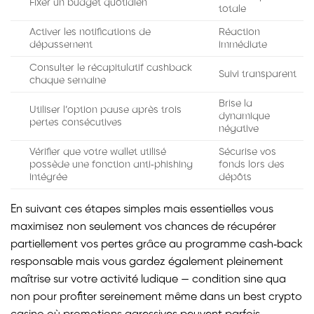
Fixer un budget quotidien
totale
Activer les notifications de
Réaction
dépassement
immédiate
Consulter le récapitulatif cashback
Suivi transparent
chaque semaine
Brise la
Utiliser l’option pause après trois
dynamique
pertes consécutives
négative
Vérifier que votre wallet utilisé
Sécurise vos
possède une fonction anti‑phishing
fonds lors des
intégrée
dépôts
En suivant ces étapes simples mais essentielles vous
maximisez non seulement vos chances de récupérer
partiellement vos pertes grâce au programme cash‑back
responsable mais vous gardez également pleinement
maîtrise sur votre activité ludique — condition sine qua
non pour profiter sereinement même dans un best crypto