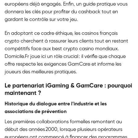
européens déjà engagés. Enfin, un guide pratique vous
donnera les clés pour profiter du cashback tout en
gardant le contrôle sur votre jeu.
En adoptant ce cadre éthique, les casinos français
crypto cherchent à rassurer leurs clients tout en restant
compétitifs face aux best crypto casino mondiaux.
Domicile.Fr joue ici un rôle crucial : il vérifie que chaque
offre respecte les exigences GamCare et informe les
joueurs des meilleures pratiques.
Le partenariat iGaming & GamCare : pourquoi
maintenant ?
Historique du dialogue entre l’industrie et les
associations de prévention
Les premières collaborations formelles remontent au
début des années 2000, lorsque plusieurs opérateurs
européens ont commencé à financer des programmes