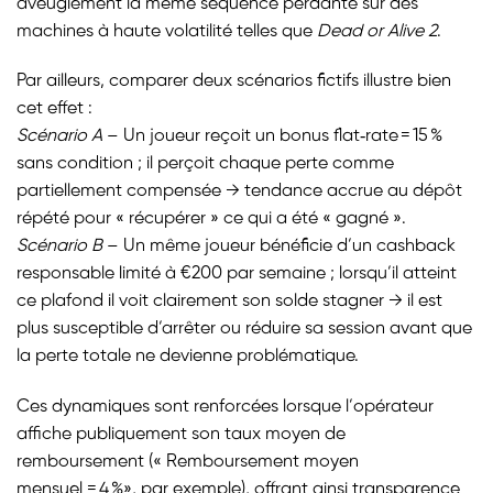
aveuglément la même séquence perdante sur des
machines à haute volatilité telles que
Dead or Alive 2
.
Par ailleurs, comparer deux scénarios fictifs illustre bien
cet effet :
Scénario A
– Un joueur reçoit un bonus flat‑rate = 15 %
sans condition ; il perçoit chaque perte comme
partiellement compensée → tendance accrue au dépôt
répété pour « récupérer » ce qui a été « gagné ».
Scénario B
– Un même joueur bénéficie d’un cashback
responsable limité à €200 par semaine ; lorsqu’il atteint
ce plafond il voit clairement son solde stagner → il est
plus susceptible d’arrêter ou réduire sa session avant que
la perte totale ne devienne problématique.
Ces dynamiques sont renforcées lorsque l’opérateur
affiche publiquement son taux moyen de
remboursement (« Remboursement moyen
mensuel = 4 %», par exemple), offrant ainsi transparence