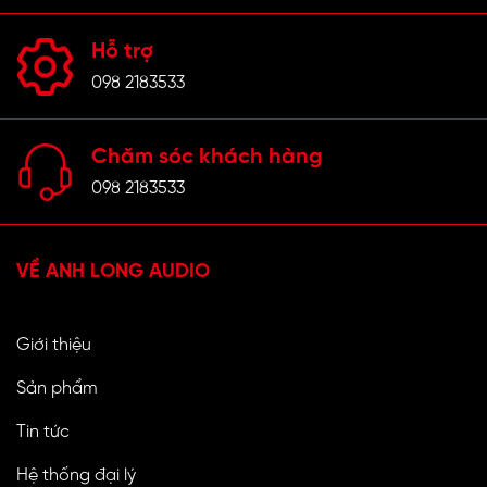
Hỗ trợ
098 2183533
Chăm sóc khách hàng
098 2183533
VỀ ANH LONG AUDIO
Giới thiệu
Sản phẩm
Tin tức
Hệ thống đại lý