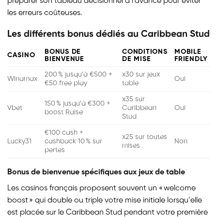
préparer son tableau décisionnel à l’avance pour éviter
les erreurs coûteuses.
Les différents bonus dédiés au Caribbean Stud
BONUS DE
CONDITIONS
MOBILE
CASINO
BIENVENUE
DE MISE
FRIENDLY
200 % jusqu’à €500 +
x30 sur jeux
Winamax
Oui
€50 free play
table
x35 sur
150 % jusqu’à €300 +
Vbet
Caribbean
Oui
boost Raise
Stud
€100 cash +
x25 sur toutes
Lucky31
cashback 10 % sur
Non
mises
pertes
Bonus de bienvenue spécifiques aux jeux de table
Les casinos français proposent souvent un « welcome
boost » qui double ou triple votre mise initiale lorsqu’elle
est placée sur le Caribbean Stud pendant votre première