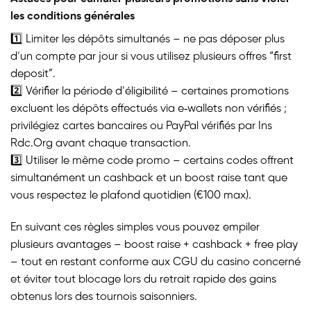
les conditions générales
1️⃣ Limiter les dépôts simultanés – ne pas déposer plus
d’un compte par jour si vous utilisez plusieurs offres “first
deposit”.
2️⃣ Vérifier la période d’éligibilité – certaines promotions
excluent les dépôts effectués via e‑wallets non vérifiés ;
privilégiez cartes bancaires ou PayPal vérifiés par Ins
Rdc.Org avant chaque transaction.
3️⃣ Utiliser le même code promo – certains codes offrent
simultanément un cashback et un boost raise tant que
vous respectez le plafond quotidien (€100 max).
En suivant ces règles simples vous pouvez empiler
plusieurs avantages – boost raise + cashback + free play
– tout en restant conforme aux CGU du casino concerné
et éviter tout blocage lors du retrait rapide des gains
obtenus lors des tournois saisonniers.