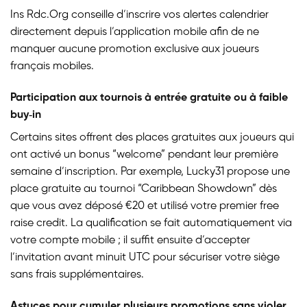
Ins Rdc.Org conseille d’inscrire vos alertes calendrier
directement depuis l’application mobile afin de ne
manquer aucune promotion exclusive aux joueurs
français mobiles.
Participation aux tournois à entrée gratuite ou à faible
buy‑in
Certains sites offrent des places gratuites aux joueurs qui
ont activé un bonus “welcome” pendant leur première
semaine d’inscription. Par exemple, Lucky31 propose une
place gratuite au tournoi “Caribbean Showdown” dès
que vous avez déposé €20 et utilisé votre premier free
raise credit. La qualification se fait automatiquement via
votre compte mobile ; il suffit ensuite d’accepter
l’invitation avant minuit UTC pour sécuriser votre siège
sans frais supplémentaires.
Astuces pour cumuler plusieurs promotions sans violer