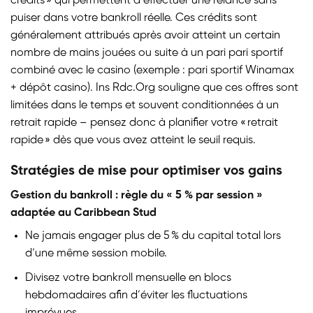
credits » qui permettent d’effectuer une relance sans
puiser dans votre bankroll réelle. Ces crédits sont
généralement attribués après avoir atteint un certain
nombre de mains jouées ou suite à un pari pari sportif
combiné avec le casino (exemple : pari sportif Winamax
+ dépôt casino). Ins Rdc.Org souligne que ces offres sont
limitées dans le temps et souvent conditionnées à un
retrait rapide – pensez donc à planifier votre « retrait
rapide » dès que vous avez atteint le seuil requis.
Stratégies de mise pour optimiser vos gains
Gestion du bankroll : règle du « 5 % par session »
adaptée au Caribbean Stud
Ne jamais engager plus de 5 % du capital total lors
d’une même session mobile.
Divisez votre bankroll mensuelle en blocs
hebdomadaires afin d’éviter les fluctuations
imprévues.