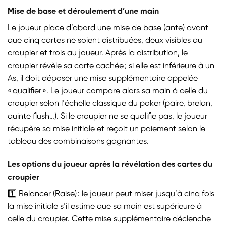
Mise de base et déroulement d’une main
Le joueur place d’abord une mise de base (ante) avant
que cinq cartes ne soient distribuées, deux visibles au
croupier et trois au joueur. Après la distribution, le
croupier révèle sa carte cachée ; si elle est inférieure à un
As, il doit déposer une mise supplémentaire appelée
« qualifier ». Le joueur compare alors sa main à celle du
croupier selon l’échelle classique du poker (paire, brelan,
quinte flush…). Si le croupier ne se qualifie pas, le joueur
récupère sa mise initiale et reçoit un paiement selon le
tableau des combinaisons gagnantes.
Les options du joueur après la révélation des cartes du
croupier
1️⃣ Relancer (Raise) : le joueur peut miser jusqu’à cinq fois
la mise initiale s’il estime que sa main est supérieure à
celle du croupier. Cette mise supplémentaire déclenche