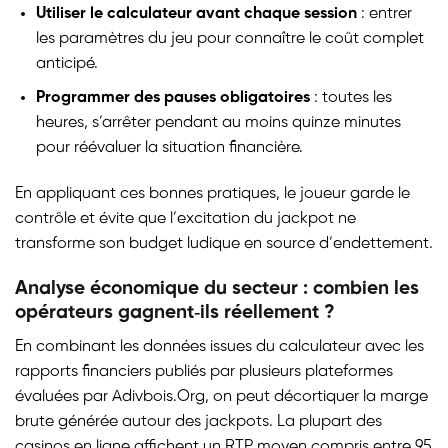
Utiliser le calculateur avant chaque session
: entrer
les paramètres du jeu pour connaître le coût complet
anticipé.
Programmer des pauses obligatoires
: toutes les
heures, s’arrêter pendant au moins quinze minutes
pour réévaluer la situation financière.
En appliquant ces bonnes pratiques, le joueur garde le
contrôle et évite que l’excitation du jackpot ne
transforme son budget ludique en source d’endettement.
Analyse économique du secteur : combien les
opérateurs gagnent‑ils réellement ?
En combinant les données issues du calculateur avec les
rapports financiers publiés par plusieurs plateformes
évaluées par Adivbois.Org, on peut décortiquer la marge
brute générée autour des jackpots. La plupart des
casinos en ligne affichent un RTP moyen compris entre 95