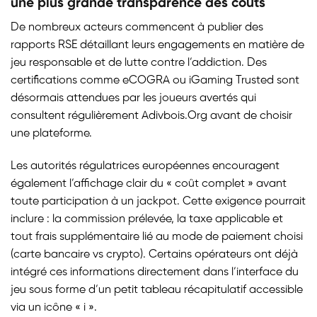
une plus grande transparence des coûts
De nombreux acteurs commencent à publier des
rapports RSE détaillant leurs engagements en matière de
jeu responsable et de lutte contre l’addiction. Des
certifications comme eCOGRA ou iGaming Trusted sont
désormais attendues par les joueurs avertés qui
consultent régulièrement Adivbois.Org avant de choisir
une plateforme.
Les autorités régulatrices européennes encouragent
également l’affichage clair du « coût complet » avant
toute participation à un jackpot. Cette exigence pourrait
inclure : la commission prélevée, la taxe applicable et
tout frais supplémentaire lié au mode de paiement choisi
(carte bancaire vs crypto). Certains opérateurs ont déjà
intégré ces informations directement dans l’interface du
jeu sous forme d’un petit tableau récapitulatif accessible
via un icône « i ».