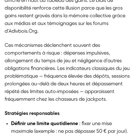
affiché en haut du tableau des gains. Le biais de
disponibilité renforce cette illusion parce que les gros
gains restent gravés dans la mémoire collective grâce
aux médias et aux témoignages sur les forums
d’Adivbois.Org.
Ces mécanismes déclenchent souvent des
comportements à risque : dépenses impulsives,
allongement du temps de jeu et négligence d’autres
obligations financières. Les indicateurs classiques du jeu
problématique — fréquence élevée des dépôts, sessions
prolongées au-delà de deux heures et dépassement
répété des limites auto‑imposées — apparaissent
fréquemment chez les chasseurs de jackpots.
Stratégies responsables
Définir une limite quotidienne
: fixer une mise
maximale (exemple : ne pas dépasser 50 € par jour).