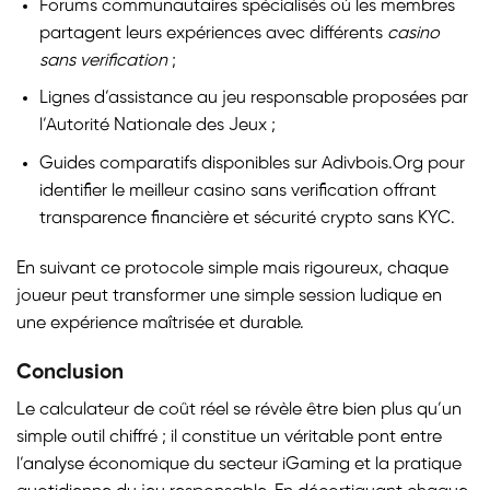
Forums communautaires spécialisés où les membres
partagent leurs expériences avec différents
casino
sans verification
;
Lignes d’assistance au jeu responsable proposées par
l’Autorité Nationale des Jeux ;
Guides comparatifs disponibles sur Adivbois.Org pour
identifier le meilleur casino sans verification offrant
transparence financière et sécurité crypto sans KYC.
En suivant ce protocole simple mais rigoureux, chaque
joueur peut transformer une simple session ludique en
une expérience maîtrisée et durable.
Conclusion
Le calculateur de coût réel se révèle être bien plus qu’un
simple outil chiffré ; il constitue un véritable pont entre
l’analyse économique du secteur iGaming et la pratique