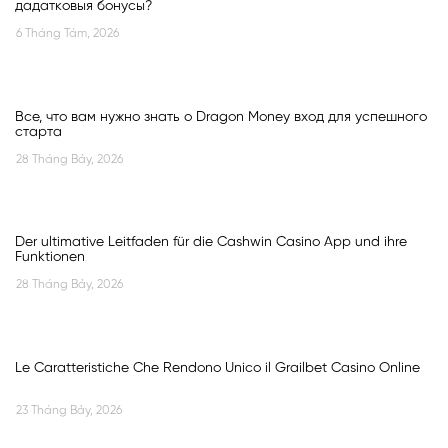
дадатковыя бонусы?
6 Tháng Tám, 2026
Все, что вам нужно знать о Dragon Money вход для успешного
старта
28 Tháng Bảy, 2026
Der ultimative Leitfaden für die Cashwin Casino App und ihre
Funktionen
28 Tháng Bảy, 2026
Le Caratteristiche Che Rendono Unico il Grailbet Casino Online
23 Tháng Bảy, 2026