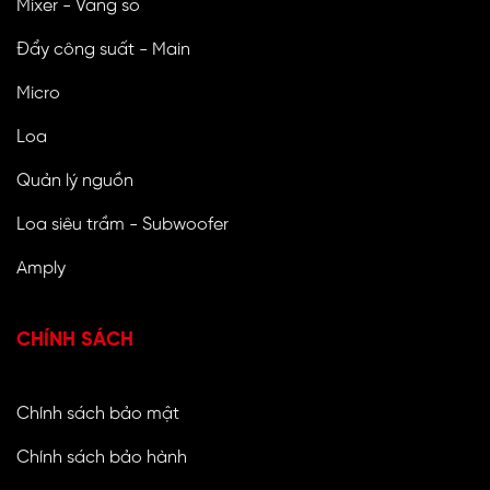
Mixer - Vang số
Đẩy công suất - Main
Micro
Loa
Quản lý nguồn
Loa siêu trầm - Subwoofer
Amply
CHÍNH SÁCH
Chính sách bảo mật
Chính sách bảo hành