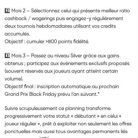
2️⃣ Mois 2 – Sélectionnez celui qui présente meilleur ratio
cashback / wagerings puis engagez-y régulièrement
deux tournois hebdomadaires utilisant vos credits
accumulés.
Objectif : cumuler >800 points fidélité.
3️⃣ Mois 3 – Passez au niveau Silver grâce aux gains
obtenus ; participez aux événements exclusifs proposés
(souvent réservés aux joueurs ayant atteint certain
volume).
Objectif final : inscription automatique au prochain
Grand Prix Black Friday prévu l’an suivant.*
Suivre scrupuleusement ce planning transforme
progressivement votre statut « débutant » en celui «
joueur régulier », prêt à exploiter non seulement les offres
ponctuelles mais aussi tous avantages permanents liés