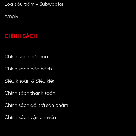
Loa siêu trầm - Subwoofer
Amply
CHÍNH SÁCH
Chính sách bảo mật
Chính sách bảo hành
Điều khoản & Điều kiện
Chính sách thanh toán
Chính sách đổi trả sản phẩm
Chính sách vận chuyển