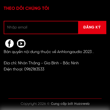
THEO DÕI CHÚNG TÔI
Bản quyền nội dung thuộc về Anhlongaudio 2023 .
Địa chỉ: Nhân Thắng - Gia Bình - Bắc Ninh
Điện thoại: 0982183533
Copyright 2026 ©
Cung cấp bởi
Hazoweb