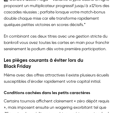
proposant un multiplicateur progressif jusqu’à
x12
lors des
cascades réussies ; parfaite lorsque votre match‑bonus
double chaque mise car elle transforme rapidement
quelques petites victoires en scores décisifs.*
En combinant ces deux titres avec une gestion stricte du
bankroll vous avez toutes les cartes en main pour franchir
sereinement le podium dès votre première participation.
Les pièges courants à éviter lors du
Black Friday
Même avec des offres attractives il existe plusieurs écueils
susceptibles d’éroder rapidement votre capital initial.
Conditions cachées dans les petits caractères
Certains tournois affichent clairement « zéro dépôt requis
», mais imposent ensuite un wagering exorbitant tel que