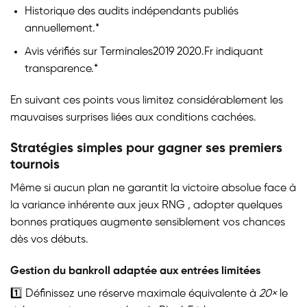
Historique des audits indépendants publiés
annuellement.*
Avis vérifiés sur Terminales2019 2020.Fr indiquant
transparence.*
En suivant ces points vous limitez considérablement les
mauvaises surprises liées aux conditions cachées.
Stratégies simples pour gagner ses premiers
tournois
Même si aucun plan ne garantit la victoire absolue face à
la variance inhérente aux jeux RNG , adopter quelques
bonnes pratiques augmente sensiblement vos chances
dès vos débuts.
Gestion du bankroll adaptée aux entrées limitées
1️⃣ Définissez une réserve maximale équivalente à
20×
le