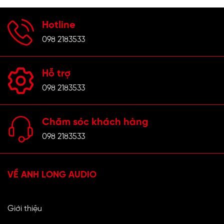
Hotline
098 2183533
Hỗ trợ
098 2183533
Chăm sóc khách hàng
098 2183533
VỀ ANH LONG AUDIO
Giới thiệu