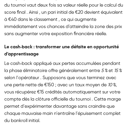
du tournoi vaut deux fois sa valeur réelle pour le calcul du
score final . Ainsi , un pari initial de €20 devient équivalent
à €40 dans le classement , ce qui augmente
immédiatement vos chances d’atteindre la zone des prix
sans augmenter votre exposition financière réelle.
Le cash‑back : transformer une défaite en opportunité
d’apprentissage
Le cash‑back appliqué aux pertes accumulées pendant
la phase éliminatoire offre généralement entre
5 %
et
15 %
selon l’opérateur . Supposons que vous terminez avec
une perte nette de €150 ; avec un taux moyen de
10 %
,
vous récupérez €15 crédités automatiquement sur votre
compte dès la clôture officielle du tournoi . Cette marge
permet d’expérimenter davantage sans craindre que
chaque mauvaise main n’entraîne l’épuisement complet
du bankroll initial.