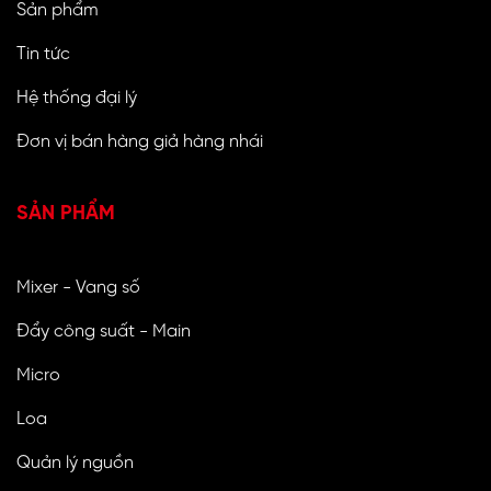
Sản phẩm
Tin tức
Hệ thống đại lý
Đơn vị bán hàng giả hàng nhái
SẢN PHẨM
Mixer - Vang số
Đẩy công suất - Main
Micro
Loa
Quản lý nguồn