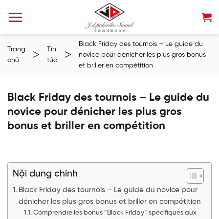
Chuyển
đến
nội
dung
Black Friday des tournois – Le guide du
Trang
Tin
>
>
novice pour dénicher les plus gros bonus
chủ
tức
et briller en compétition
Black Friday des tournois – Le guide du
novice pour dénicher les plus gros
bonus et briller en compétition
Nội dung chính
Black Friday des tournois – Le guide du novice pour
dénicher les plus gros bonus et briller en compétition
Comprendre les bonus “Black Friday” spécifiques aux