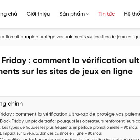
ang chủ
Giới thiệu
Sản phẩm
Tin tức
Hệ thố
ication ultra‑rapide protège vos paiements sur les sites de jeux en lig
 Friday : comment la vérification ul
ents sur les sites de jeux en ligne
ng chính
Friday : comment la vérification ultra‑rapide protège vos paiemen
Black Friday, un pic de trafic : pourquoi les opérateurs renforcent leurs 
Les types de fraudes les plus fréquents en période promotionnelle – 90 mots
Impact sur la réputation des casinos en ligne – 80 mots
C simplifié : les technologies qui rendent la vérification instantanée pos