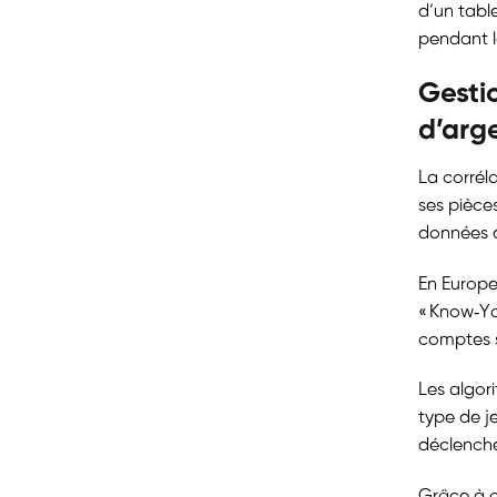
d’un tabl
pendant le
Gesti
d’arg
La corrél
ses pièce
données d
En Europe
« Know‑Yo
comptes su
Les algor
type de je
déclenche
Grâce à c