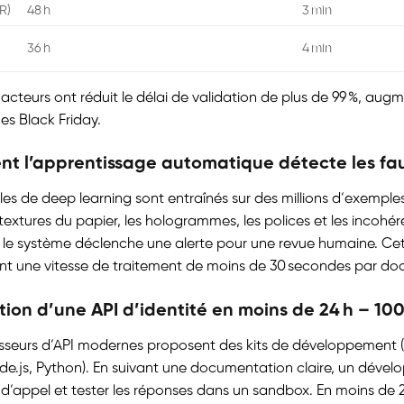
R)
48 h
3 min
36 h
4 min
acteurs ont réduit le délai de validation de plus de 99 %, aug
s Black Friday.
t l’apprentissage automatique détecte les fa
es de deep learning sont entraînés sur des millions d’exemples
‑textures du papier, les hologrammes, les polices et les inco
 le système déclenche une alerte pour une revue humaine. Cett
t une vitesse de traitement de moins de 30 secondes par do
tion d’une API d’identité en moins de 24 h – 10
isseurs d’API modernes proposent des kits de développement 
de.js, Python). En suivant une documentation claire, un dévelop
s d’appel et tester les réponses dans un sandbox. En moins de 