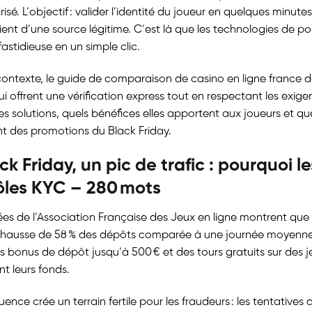
risé. L’objectif : valider l’identité du joueur en quelques minu
ient d’une source légitime. C’est là que les technologies de p
fastidieuse en un simple clic.
ontexte, le guide de comparaison de
casino en ligne france
de
ui offrent une vérification express tout en respectant les ex
ces solutions, quels bénéfices elles apportent aux joueurs et q
t des promotions du Black Friday.
ck Friday, un pic de trafic : pourquoi 
ôles KYC – 280 mots
es de l’Association Française des Jeux en ligne montrent que l
hausse de 58 % des dépôts comparée à une journée moyenne. D
s bonus de dépôt jusqu’à 500 € et des tours gratuits sur des jeu
t leurs fonds.
uence crée un terrain fertile pour les fraudeurs : les tentatives