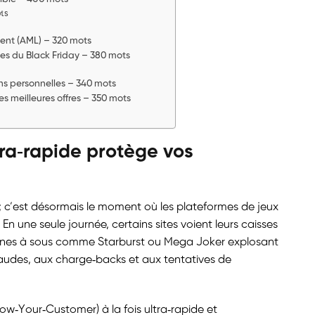
ts
gent (AML) – 320 mots
ldes du Black Friday – 380 mots
ns personnelles – 340 mots
es meilleures offres – 350 mots
tra‑rapide protège vos
 ; c’est désormais le moment où les plateformes de jeux
En une seule journée, certains sites voient leurs caisses
achines à sous comme Starburst ou Mega Joker explosant
raudes, aux charge‑backs et aux tentatives de
ow‑Your‑Customer) à la fois ultra‑rapide et