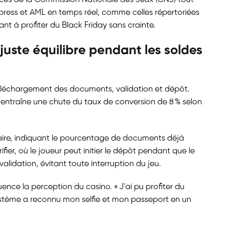
press et AML en temps réel, comme celles répertoriées
nt à profiter du Black Friday sans crainte.
 juste équilibre pendant les soldes
 téléchargement des documents, validation et dépôt.
ntraîne une chute du taux de conversion de 8 % selon
claire, indiquant le pourcentage de documents déjà
ifier, où le joueur peut initier le dépôt pendant que le
alidation, évitant toute interruption du jeu.
nce la perception du casino. « J’ai pu profiter du
ystème a reconnu mon selfie et mon passeport en un