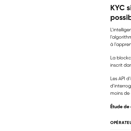
KYC si
possi
L’intelli
l’algorith
à l’appre
La blockc
inscrit d
Les API d
d’interrog
moins de
Étude de 
OPÉRATE