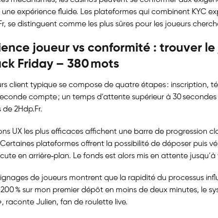
t une expérience fluide. Les plateformes qui combinent KYC ex
r, se distinguent comme les plus sûres pour les joueurs chercha
ence joueur vs conformité : trouver le
ack Friday – 380 mots
rs client typique se compose de quatre étapes : inscription,
conde compte ; un temps d’attente supérieur à 30 secondes e
s de 2Hdp.Fr.
ions UX les plus efficaces affichent une barre de progression 
Certaines plateformes offrent la possibilité de déposer puis vér
ute en arrière‑plan. Le fonds est alors mis en attente jusqu’à v
gnages de joueurs montrent que la rapidité du processus influe
200 % sur mon premier dépôt en moins de deux minutes, le s
 », raconte Julien, fan de roulette live.