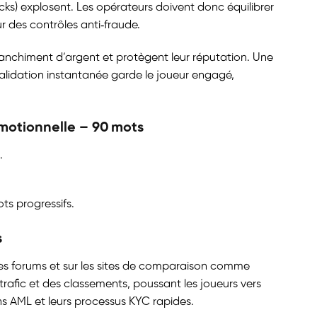
s) explosent. Les opérateurs doivent donc équilibrer
ur des contrôles anti‑fraude.
blanchiment d’argent et protègent leur réputation. Une
validation instantanée garde le joueur engagé,
omotionnelle – 90 mots
.
ts progressifs.
s
 les forums et sur les sites de comparaison comme
rafic et des classements, poussant les joueurs vers
ons AML et leurs processus KYC rapides.