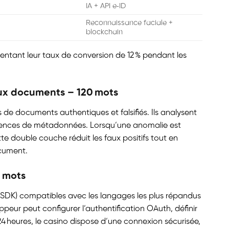
IA + API e‑ID
Reconnaissance faciale +
blockchain
mentant leur taux de conversion de 12 % pendant les
ux documents – 120 mots
 de documents authentiques et falsifiés. Ils analysent
hérences de métadonnées. Lorsqu’une anomalie est
e double couche réduit les faux positifs tout en
cument.
0 mots
(SDK) compatibles avec les langages les plus répandus
peur peut configurer l’authentification OAuth, définir
24 heures, le casino dispose d’une connexion sécurisée,