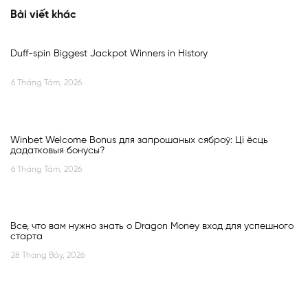
Bài viết khác
Duff-spin Biggest Jackpot Winners in History
6 Tháng Tám, 2026
Winbet Welcome Bonus для запрошаных сяброў: Ці ёсць
дадатковыя бонусы?
6 Tháng Tám, 2026
Все, что вам нужно знать о Dragon Money вход для успешного
старта
28 Tháng Bảy, 2026