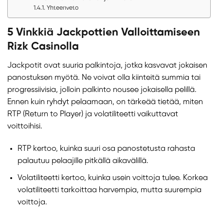
Yhteenveto
5 Vinkkiä Jackpottien Valloittamiseen
Rizk Casinolla
Jackpotit ovat suuria palkintoja, jotka kasvavat jokaisen
panostuksen myötä. Ne voivat olla kiinteitä summia tai
progressiivisia, jolloin palkinto nousee jokaisella pelillä.
Ennen kuin ryhdyt pelaamaan, on tärkeää tietää, miten
RTP (Return to Player) ja volatiliteetti vaikuttavat
voittoihisi.
RTP kertoo, kuinka suuri osa panostetusta rahasta
palautuu pelaajille pitkällä aikavälillä.
Volatiliteetti kertoo, kuinka usein voittoja tulee. Korkea
volatiliteetti tarkoittaa harvempia, mutta suurempia
voittoja.