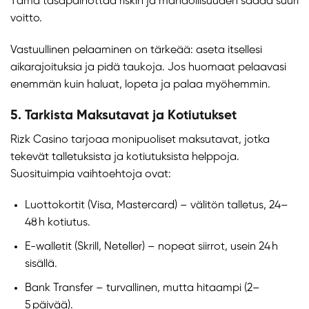
Tämä tasapainottaa riskin ja mahdollisuuden saada suuri
voitto.
Vastuullinen pelaaminen on tärkeää: aseta itsellesi
aikarajoituksia ja pidä taukoja. Jos huomaat pelaavasi
enemmän kuin haluat, lopeta ja palaa myöhemmin.
5. Tarkista Maksutavat ja Kotiutukset
Rizk Casino tarjoaa monipuoliset maksutavat, jotka
tekevät talletuksista ja kotiutuksista helppoja.
Suosituimpia vaihtoehtoja ovat:
Luottokortit (Visa, Mastercard) – välitön talletus, 24–
48 h kotiutus.
E-walletit (Skrill, Neteller) – nopeat siirrot, usein 24 h
sisällä.
Bank Transfer – turvallinen, mutta hitaampi (2–
5 päivää).