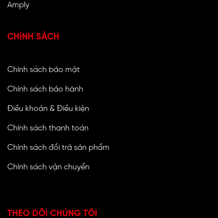
Amply
CHÍNH SÁCH
Chính sách bảo mật
Chính sách bảo hành
Điều khoản & Điều kiện
Chính sách thanh toán
Chính sách đổi trả sản phẩm
Chính sách vận chuyển
THEO DÕI CHÚNG TÔI