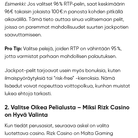
Esimerkki:
Jos valitset 96 % RTP‑pelin, saat keskimäärin
96 € takaisin jokaista 100 €:n panosta kohden pitkällä
aikavälillä. Tämä tieto auttaa sinua valitsemaan pelit,
joissa on paremmat mahdollisuudet suurten jackpotien
saavuttamiseen.
Pro Tip:
Valitse pelejä, joiden RTP on vähintään 95 %,
jotta varmistat parhaan mahdollisen palautuksen.
Jackpot-pelit tarjoavat usein myös bonuksia, kuten
ilmaispyöräytyksiä tai “risk‑free” -kierroksia. Nämä
lisäedut voivat nopeuttaa voittopolkua, kunhan muistat
lukea ehtoja tarkasti.
2. Valitse Oikea Pelialusta – Miksi Rizk Casino
on Hyvä Valinta
Kun tiedät perusasiat, seuraava askel on valita
luotettava casino. Rizk Casino on Malta Gaming