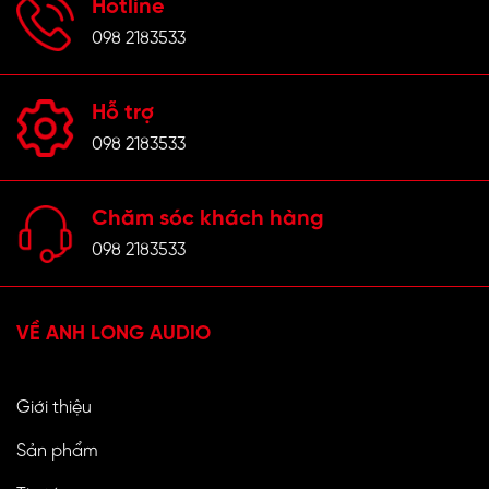
Hotline
098 2183533
Hỗ trợ
098 2183533
Chăm sóc khách hàng
098 2183533
VỀ ANH LONG AUDIO
Giới thiệu
Sản phẩm