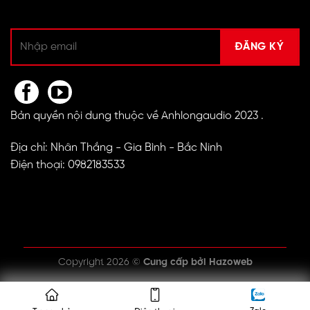
Bản quyền nội dung thuộc về Anhlongaudio 2023 .
Địa chỉ: Nhân Thắng - Gia Bình - Bắc Ninh
Điện thoại: 0982183533
Copyright 2026 ©
Cung cấp bởi
Hazoweb