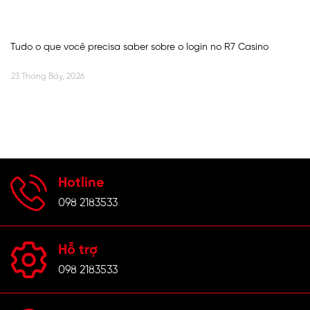
Tudo o que você precisa saber sobre o login no R7 Casino
23 Tháng Bảy, 2026
Hotline
098 2183533
Hỗ trợ
098 2183533