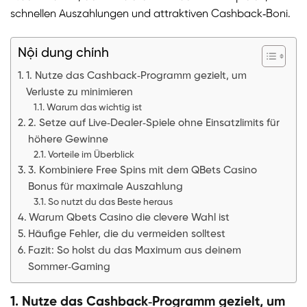
schnellen Auszahlungen und attraktiven Cashback‑Boni.
Nội dung chính
1. Nutze das Cashback‑Programm gezielt, um
Verluste zu minimieren
Warum das wichtig ist
2. Setze auf Live‑Dealer‑Spiele ohne Einsatzlimits für
höhere Gewinne
Vorteile im Überblick
3. Kombiniere Free Spins mit dem QBets Casino
Bonus für maximale Auszahlung
So nutzt du das Beste heraus
Warum Qbets Casino die clevere Wahl ist
Häufige Fehler, die du vermeiden solltest
Fazit: So holst du das Maximum aus deinem
Sommer‑Gaming
1. Nutze das Cashback‑Programm gezielt, um