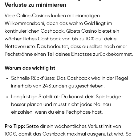
Verluste zu minimieren
Viele Online‑Casinos locken mit einmaligen
Willkommensboni, doch das wahre Geld liegt im
kontinuierlichen Cashback. Qbets Casino bietet ein
wöchentliches Cashback von bis zu 10 % auf deine
Nettoverluste. Das bedeutet, dass du selbst nach einer
Pechsträhne einen Teil deines Einsatzes zurückbekommst.
Warum das wichtig ist
Schnelle Rückflüsse: Das Cashback wird in der Regel
innerhalb von 24 Stunden gutgeschrieben.
Langfristige Stabilität: Du kannst dein Spielbudget
besser planen und musst nicht jedes Mal neu
einzahlen, wenn du eine Pechphase hast.
Pro Tipp:
Setze dir ein wöchentliches Verlustlimit von
100 €, damit das Cashback maximal ausgenutzt wird. So