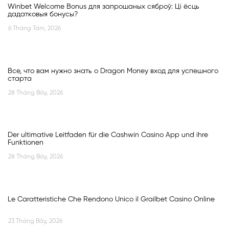
Winbet Welcome Bonus для запрошаных сяброў: Ці ёсць
дадатковыя бонусы?
6 Tháng Tám, 2026
Все, что вам нужно знать о Dragon Money вход для успешного
старта
28 Tháng Bảy, 2026
Der ultimative Leitfaden für die Cashwin Casino App und ihre
Funktionen
28 Tháng Bảy, 2026
Le Caratteristiche Che Rendono Unico il Grailbet Casino Online
23 Tháng Bảy, 2026