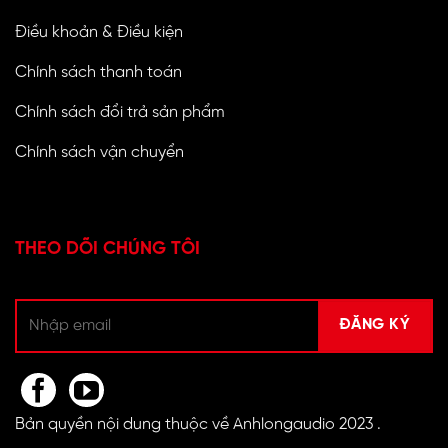
Điều khoản & Điều kiện
Chính sách thanh toán
Chính sách đổi trả sản phẩm
Chính sách vận chuyển
THEO DÕI CHÚNG TÔI
Bản quyền nội dung thuộc về Anhlongaudio 2023 .