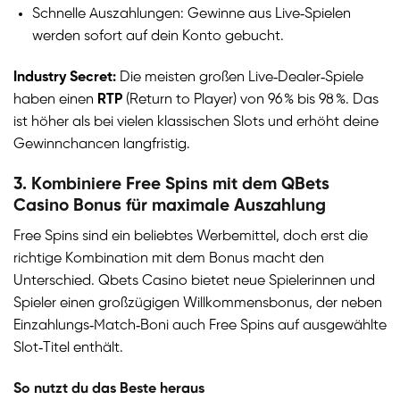
Schnelle Auszahlungen: Gewinne aus Live‑Spielen
werden sofort auf dein Konto gebucht.
Industry Secret:
Die meisten großen Live‑Dealer‑Spiele
haben einen
RTP
(Return to Player) von 96 % bis 98 %. Das
ist höher als bei vielen klassischen Slots und erhöht deine
Gewinnchancen langfristig.
3. Kombiniere Free Spins mit dem QBets
Casino Bonus für maximale Auszahlung
Free Spins sind ein beliebtes Werbemittel, doch erst die
richtige Kombination mit dem Bonus macht den
Unterschied. Qbets Casino bietet neue Spielerinnen und
Spieler einen großzügigen Willkommensbonus, der neben
Einzahlungs‑Match‑Boni auch Free Spins auf ausgewählte
Slot‑Titel enthält.
So nutzt du das Beste heraus