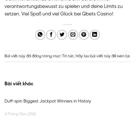
verantwortungsbewusst zu spielen und deine Limits zu
setzen. Viel Spaß und viel Glück bei Qbets Casino!
Bài viết này đã đăng trong mục:
Tin tức
. Hãy lưu
bài viết này để xem lại
.
Bài viết khác
Duff-spin Biggest Jackpot Winners in History
6 Tháng Tám, 2026