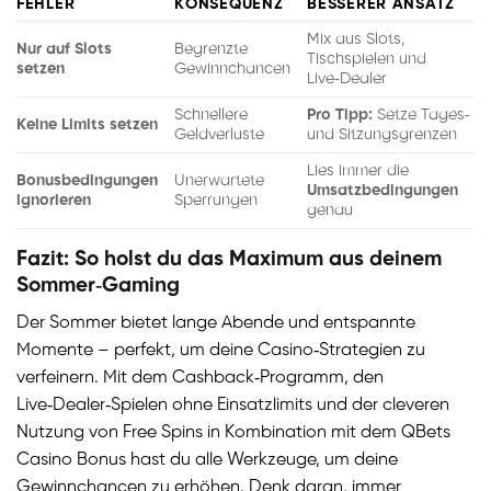
FEHLER
KONSEQUENZ
BESSERER ANSATZ
Mix aus Slots,
Nur auf Slots
Begrenzte
Tischspielen und
setzen
Gewinnchancen
Live‑Dealer
Schnellere
Pro Tipp:
Setze Tages‑
Keine Limits setzen
Geldverluste
und Sitzungsgrenzen
Lies immer die
Bonusbedingungen
Unerwartete
Umsatzbedingungen
ignorieren
Sperrungen
genau
Fazit: So holst du das Maximum aus deinem
Sommer‑Gaming
Der Sommer bietet lange Abende und entspannte
Momente – perfekt, um deine Casino‑Strategien zu
verfeinern. Mit dem Cashback‑Programm, den
Live‑Dealer‑Spielen ohne Einsatzlimits und der cleveren
Nutzung von Free Spins in Kombination mit dem
QBets
Casino Bonus
hast du alle Werkzeuge, um deine
Gewinnchancen zu erhöhen. Denk daran, immer