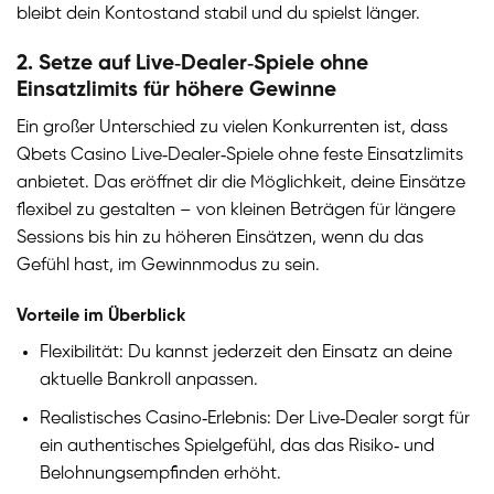
bleibt dein Kontostand stabil und du spielst länger.
2. Setze auf Live‑Dealer‑Spiele ohne
Einsatzlimits für höhere Gewinne
Ein großer Unterschied zu vielen Konkurrenten ist, dass
Qbets Casino Live‑Dealer‑Spiele ohne feste Einsatzlimits
anbietet. Das eröffnet dir die Möglichkeit, deine Einsätze
flexibel zu gestalten – von kleinen Beträgen für längere
Sessions bis hin zu höheren Einsätzen, wenn du das
Gefühl hast, im Gewinnmodus zu sein.
Vorteile im Überblick
Flexibilität: Du kannst jederzeit den Einsatz an deine
aktuelle Bankroll anpassen.
Realistisches Casino‑Erlebnis: Der Live‑Dealer sorgt für
ein authentisches Spielgefühl, das das Risiko‑ und
Belohnungsempfinden erhöht.