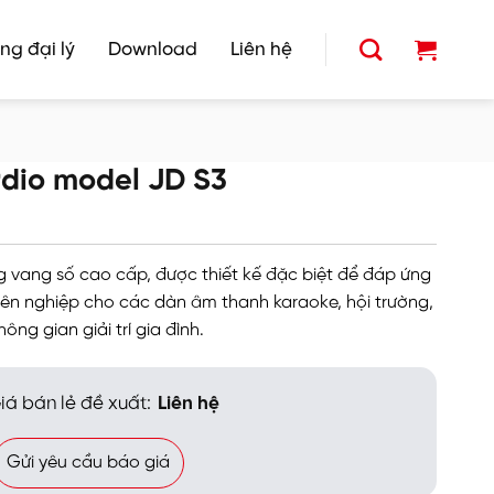
ng đại lý
Download
Liên hệ
dio model JD S3
g vang số cao cấp, được thiết kế đặc biệt để đáp ứng
ên nghiệp cho các dàn âm thanh karaoke, hội trường,
ông gian giải trí gia đình.
iá bán lẻ đề xuất:
Liên hệ
Gửi yêu cầu báo giá