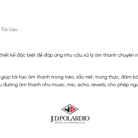
Tài liệu
thiết kế đặc biệt để đáp ứng nhu cầu xử lý âm thanh chuyên 
S3 giúp tái tạo âm thanh trong trẻo, sắc nét, trung thực, đảm 
iều đường âm thanh như music, mic, echo, reverb, cho phép n