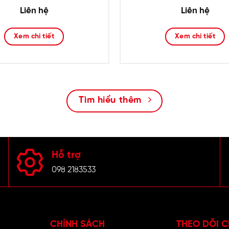
Liên hệ
Liên hệ
Xem chi tiết
Xem chi tiết
Tìm hiểu thêm
Hỗ trợ
098 2183533
CHÍNH SÁCH
THEO DÕI C