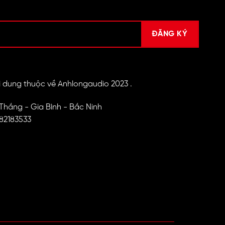
 dung thuộc về Anhlongaudio 2023 .
 Thắng - Gia Bình - Bắc Ninh
982183533