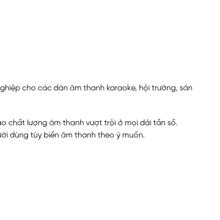
nghiệp cho các dàn âm thanh karaoke, hội trường, sân
bảo chất lượng âm thanh vượt trội ở mọi dải tần số.
gười dùng tùy biến âm thanh theo ý muốn.