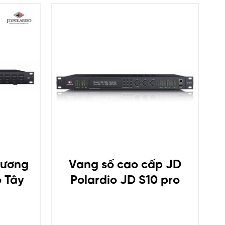
hương
Vang số cao cấp JD
o Tây
Polardio JD S10 pro