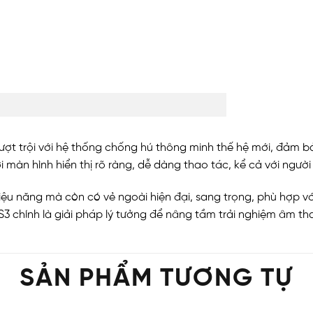
 vượt trội với hệ thống chống hú thông minh thế hệ mới, đảm 
ới màn hình hiển thị rõ ràng, dễ dàng thao tác, kể cả với ngư
iệu năng mà còn có vẻ ngoài hiện đại, sang trọng, phù hợp v
 S3 chính là giải pháp lý tưởng để nâng tầm trải nghiệm âm t
SẢN PHẨM TƯƠNG TỰ