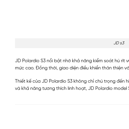
JD s3
JD Polardio S3 nổi bật nhờ khả năng kiểm soát hú rít
mức cao. Đồng thời, giao diện điều khiển thân thiện v
Thiết kế của JD Polardio S3 không chỉ chú trọng đến h
và khả năng tương thích linh hoạt, JD Polardio model