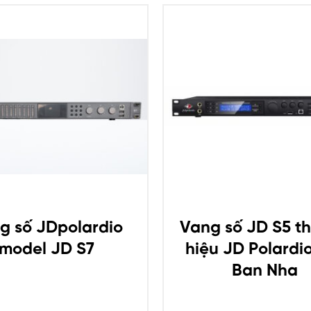
g số JDpolardio
Vang số JD S5 t
model JD S7
hiệu JD Polardi
Ban Nha