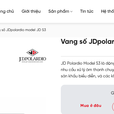
ang chủ
Giới thiệu
Sản phẩm
Tin tức
Hệ thố
 số JDpolardio model JD S3
Vang số JDpolar
JD Polardio Model S3 là dòn
nhu cầu xử lý âm thanh chuy
sân khấu biểu diễn, và các kh
G
Mua ở đâu