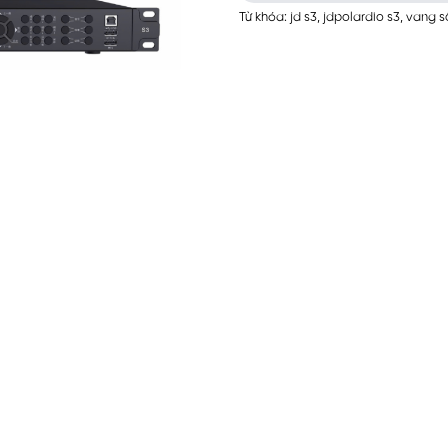
Từ khóa:
jd s3
,
jdpolardio s3
,
vang s