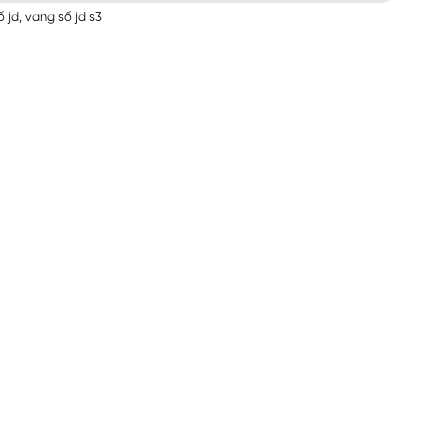
ố jd
,
vang số jd s3