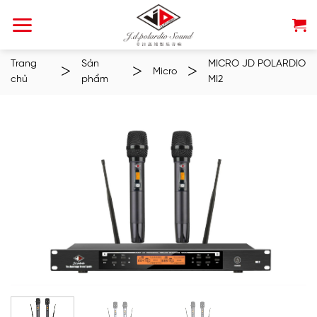
Chuyển
đến
nội
dung
Trang
Sản
MICRO JD POLARDIO
>
>
>
Micro
chủ
phẩm
MI2