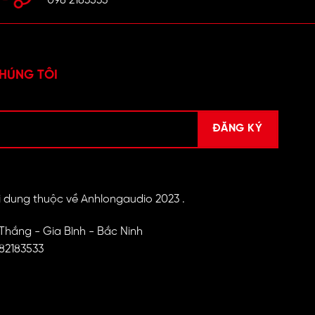
098 2183533
HÚNG TÔI
 dung thuộc về Anhlongaudio 2023 .
 Thắng - Gia Bình - Bắc Ninh
982183533