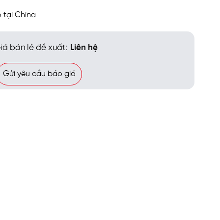
 tại China
iá bán lẻ đề xuất:
Liên hệ
Gửi yêu cầu báo giá