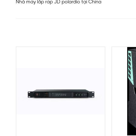
Nhà máy lắp ráp JD polardio tại China