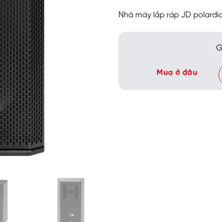
Nhà máy lắp ráp JD polardio
G
Mua ở đâu