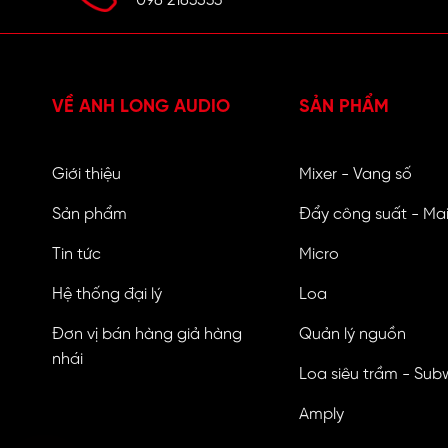
098 2183533
VỀ ANH LONG AUDIO
SẢN PHẨM
Giới thiệu
Mixer - Vang số
Sản phẩm
Đẩy công suất - Ma
Tin tức
Micro
Hệ thống đại lý
Loa
Đơn vị bán hàng giả hàng
Quản lý nguồn
nhái
Loa siêu trầm - Sub
Amply