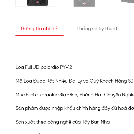
Thông tin chi tiết
Thống số kỹ thuật
Loa Full JD polardio PY-12
Mã Loa Được Rất Nhiều Đại Lý và Quý Khách Hàng S
Mục Đích : karaoke Gia Đình, Phòng Hát Chuyên Nghiệ
Sản phẩm được nhập khẩu chính hãng đầy đủ hoá đ
Sản xuất theo công nghệ của Tây Ban Nha