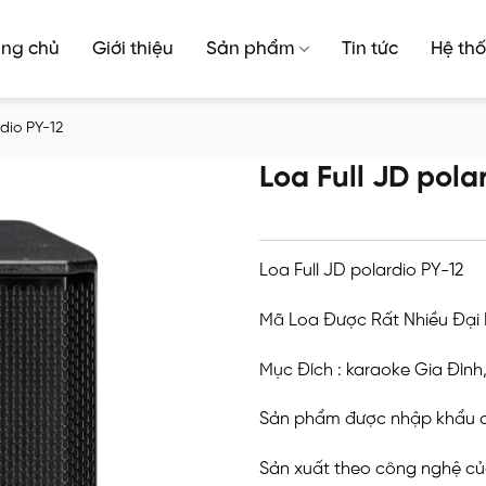
ang chủ
Giới thiệu
Sản phẩm
Tin tức
Hệ thố
rdio PY-12
Loa Full JD pola
Loa Full JD polardio PY-12
Mã Loa Được Rất Nhiều Đại
Mục Đích : karaoke Gia Đình
Sản phẩm được nhập khẩu c
Sản xuất theo công nghệ c