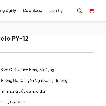
ng đại lý
Download
Liên hệ
rdio PY-12
 Lý và Quý Khách Hàng Sử Dụng
, Phòng Hát Chuyên Nghiệp, Hội Trường
hính hãng đầy đủ hoá đơn
ủa Tây Ban Nha