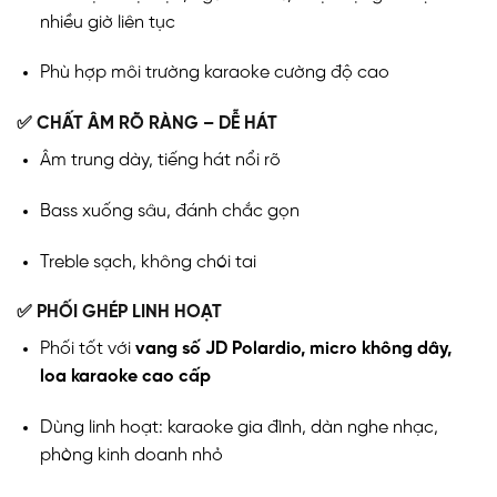
nhiều giờ liên tục
Phù hợp môi trường karaoke cường độ cao
✅ CHẤT ÂM RÕ RÀNG – DỄ HÁT
Âm trung dày, tiếng hát nổi rõ
Bass xuống sâu, đánh chắc gọn
Treble sạch, không chói tai
✅ PHỐI GHÉP LINH HOẠT
Phối tốt với
vang số JD Polardio, micro không dây,
loa karaoke cao cấp
Dùng linh hoạt: karaoke gia đình, dàn nghe nhạc,
phòng kinh doanh nhỏ