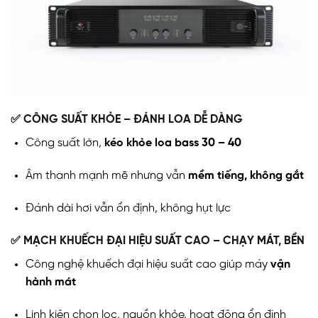
✅ CÔNG SUẤT KHỎE – ĐÁNH LOA DỄ DÀNG
Công suất lớn,
kéo khỏe loa bass 30 – 40
Âm thanh mạnh mẽ nhưng vẫn
mềm tiếng, không gắt
Đánh dài hơi vẫn ổn định, không hụt lực
✅ MẠCH KHUẾCH ĐẠI HIỆU SUẤT CAO – CHẠY MÁT, BỀN
Công nghệ khuếch đại hiệu suất cao giúp máy
vận
hành mát
Linh kiện chọn lọc, nguồn khỏe, hoạt động ổn định