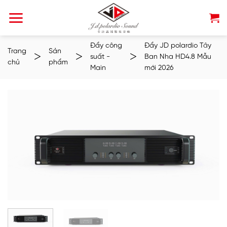
Chuyển
đến
nội
dung
Đẩy công
Đẩy JD polardio Tây
Trang
Sản
>
>
>
suất -
Ban Nha HD4.8 Mẫu
chủ
phẩm
Main
mới 2026